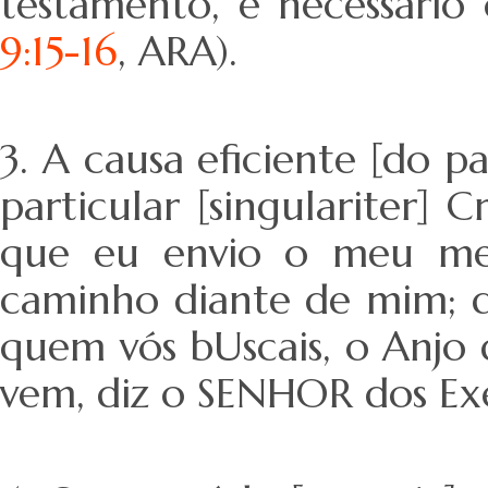
testamento, é necessário
9:15-16
, ARA).
3. A causa eficiente [do p
particular [singulariter] 
que eu envio o meu mens
caminho diante de mim; d
quem vós bUscais, o Anjo d
vem, diz o SENHOR dos Exér