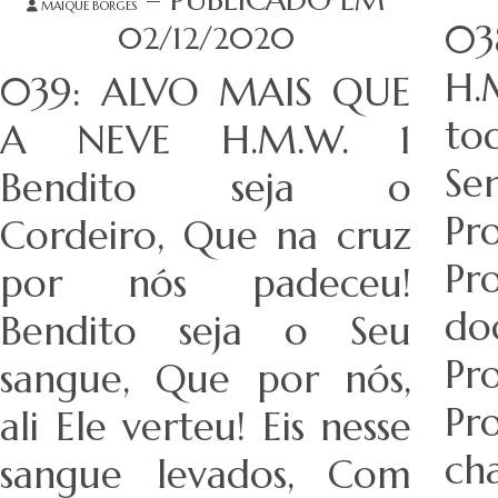
MAIQUE BORGES
03
02/12/2020
H.
039: ALVO MAIS QUE
to
A NEVE H.M.W. 1
S
Bendito seja o
Pr
Cordeiro, Que na cruz
Pr
por nós padeceu!
do
Bendito seja o Seu
Pr
sangue, Que por nós,
Pr
ali Ele verteu! Eis nesse
ch
sangue levados, Com