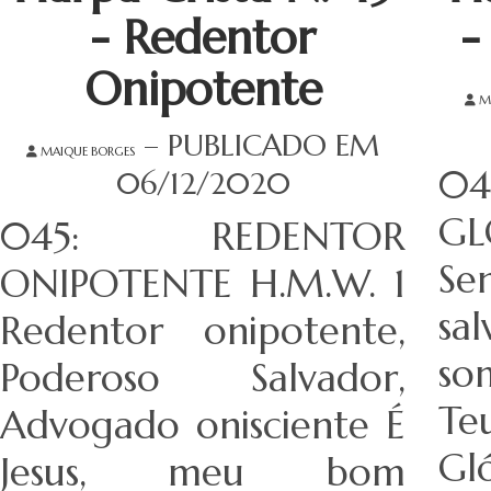
- Redentor
-
Onipotente
M
– PUBLICADO EM
MAIQUE BORGES
0
06/12/2020
GL
045: REDENTOR
S
ONIPOTENTE H.M.W. 1
sa
Redentor onipotente,
so
Poderoso Salvador,
Te
Advogado onisciente É
Gl
Jesus, meu bom