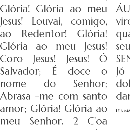
Glória! Glória ao meu
ÁU
Jesus! Louvai, comigo,
vir
ao Redentor! Glória!
qu
Glória ao meu Jesus!
se
Coro Jesus! Jesus! Ó
SE
Salvador; É doce o
Jó
nome do Senhor;
do
Abrasa -me com santo
da
amor; Glória! Glória ao
LEIA MA
meu Senhor. 2 C’oa