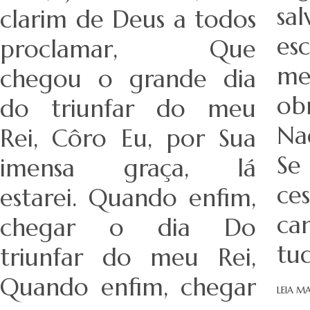
sa
clarim de Deus a todos
es
proclamar, Que
me
chegou o grande dia
ob
do triunfar do meu
Na
Rei, Côro Eu, por Sua
Se
imensa graça, lá
ce
estarei. Quando enfim,
ca
chegar o dia Do
tu
triunfar do meu Rei,
Quando enfim, chegar
LEIA MA