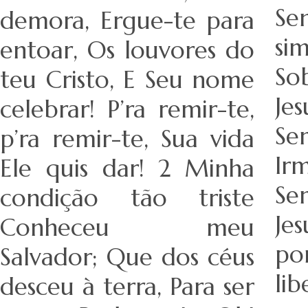
Se
demora, Ergue-te para
si
entoar, Os louvores do
So
teu Cristo, E Seu nome
Je
celebrar! P’ra remir-te,
Se
p’ra remir-te, Sua vida
I
Ele quis dar! 2 Minha
Se
condição tão triste
Je
Conheceu meu
po
Salvador; Que dos céus
li
desceu à terra, Para ser