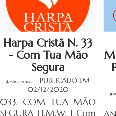
Harpa Cristã N. 33
- Com Tua Mão
Mi
Segura
– PUBLICADO EM
MAIQUE BORGES
02/12/2020
M
033: COM TUA MÃO
SEGURA H.M.W. 1 Com
AN