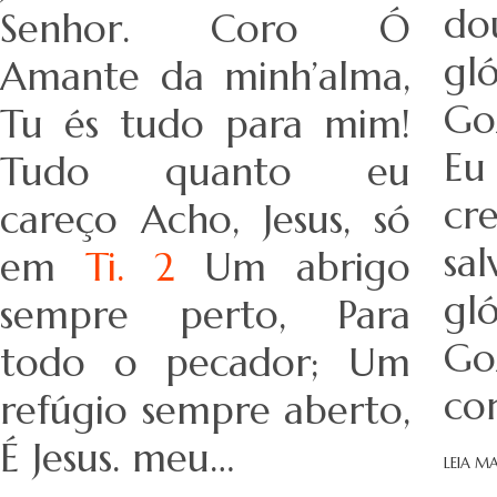
do
Senhor. Coro Ó
gl
Amante da minh’alma,
Go
Tu és tudo para mim!
Eu
Tudo quanto eu
c
careço Acho, Jesus, só
sa
em
Ti. 2
Um abrigo
gl
sempre perto, Para
G
todo o pecador; Um
co
refúgio sempre aberto,
É Jesus. meu…
LEIA MA