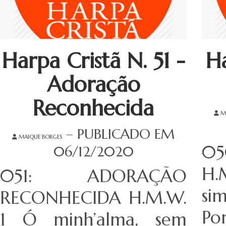
Harpa Cristã N. 51 -
Ha
Adoração
Reconhecida
M
– PUBLICADO EM
MAIQUE BORGES
05
06/12/2020
H.
051: ADORAÇÃO
si
RECONHECIDA H.M.W.
Por
1 Ó minh’alma, sem