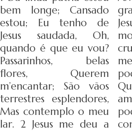
bem longe; Cansado
gr
estou; Eu tenho de
J
Jesus saudada, Oh,
mo
quando é que eu vou?
cr
Passarinhos, belas
m
flores, Querem
po
m’encantar; São vãos
Q
terrestres esplendores,
am
Mas contemplo o meu
p
lar. 2 Jesus me deu a
co