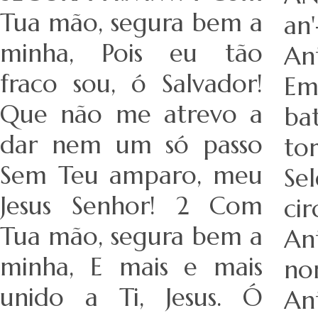
Tua mão, segura bem a
an'
minha, Pois eu tão
An
fraco sou, ó Salvador!
Em
Que não me atrevo a
ba
dar nem um só passo
to
Sem Teu amparo, meu
S
Jesus Senhor! 2 Com
ci
Tua mão, segura bem a
An
minha, E mais e mais
n
unido a Ti, Jesus. Ó
An