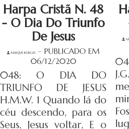
Harpa Cristã N. 48
H
- O Dia Do Triunfo
De Jesus
M
– PUBLICADO EM
MAIQUE BORGES
04
06/12/2020
J.
048: O DIA DO
me
TRIUNFO DE JESUS
mi
H.M.W. 1 Quando lá do
Fo
céu descendo, para os
lu
Seus, Jesus voltar, E o