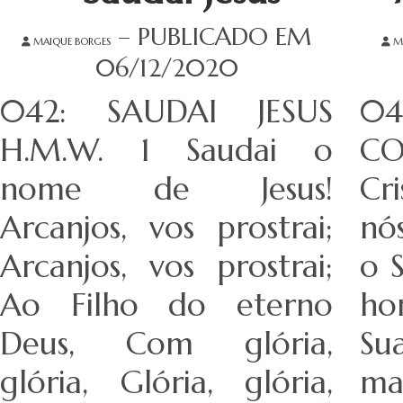
– PUBLICADO EM
MAIQUE BORGES
M
06/12/2020
042: SAUDAI JESUS
0
H.M.W. 1 Saudai o
CO
nome de Jesus!
Cr
Arcanjos, vos prostrai;
nó
Arcanjos, vos prostrai;
o 
Ao Filho do eterno
ho
Deus, Com glória,
Su
glória, Glória, glória,
ma