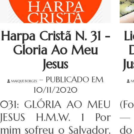
Harpa Cristã N. 31 -
L
Gloria Ao Meu
Jesus
Ju
– PUBLICADO EM
MAIQUE BORGES
M
10/11/2020
031: GLÓRIA AO MEU
(F
JESUS H.M.W. 1 Por
— 
mim sofreu o Salvador,
do