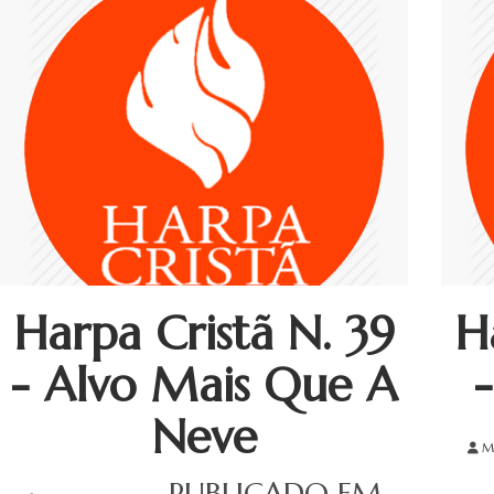
Harpa Cristã N. 39
H
- Alvo Mais Que A
Neve
M
– PUBLICADO EM