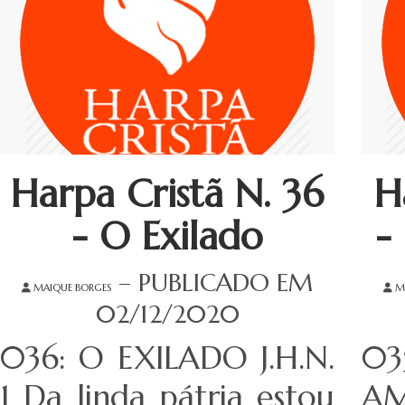
Harpa Cristã N. 36
H
- O Exilado
-
– PUBLICADO EM
MAIQUE BORGES
M
02/12/2020
036: O EXILADO J.H.N.
0
1 Da linda pátria estou
A