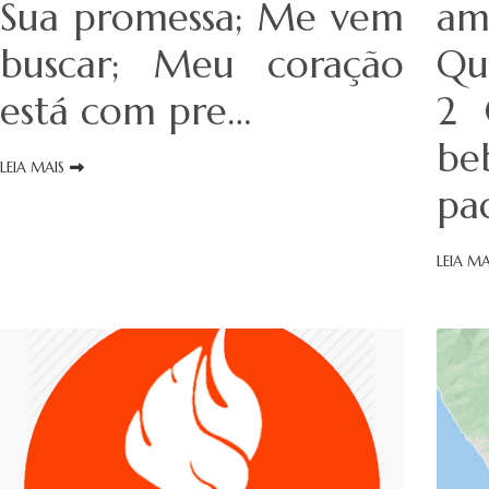
Sua promessa; Me vem
am
buscar; Meu coração
Qu
está com pre…
2 
be
LEIA MAIS
pa
LEIA MA