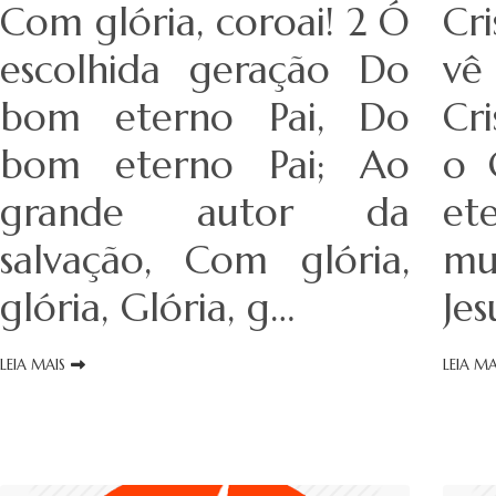
Com glória, coroai! 2 Ó
Cr
escolhida geração Do
vê
bom eterno Pai, Do
Cr
bom eterno Pai; Ao
o 
grande autor da
e
salvação, Com glória,
mu
glória, Glória, g…
Je
LEIA MAIS
LEIA MA