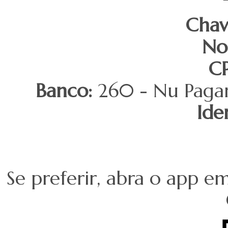
Chav
No
CP
Banco:
260 - Nu Pagam
Ide
Se preferir, abra o app em