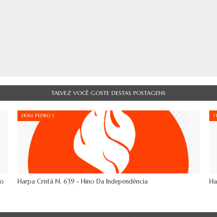
TALVEZ VOCÊ GOSTE DESTAS POSTAGENS
DOM PEDRO I
F
Do
Harpa Cristã N. 639 - Hino Da Independência
Ha