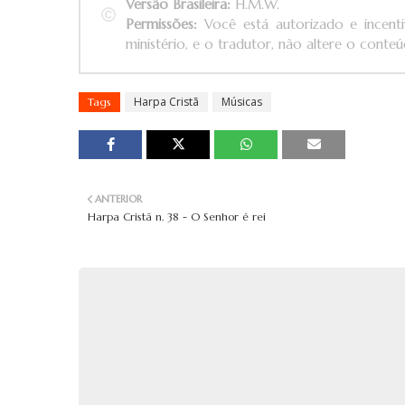
Versão Brasileira:
H.M.W.
Permissões:
Você está autorizado e incenti
ministério, e o tradutor, não altere o conteúd
Harpa Cristã
Músicas
Tags
ANTERIOR
Harpa Cristã n. 38 - O Senhor é rei