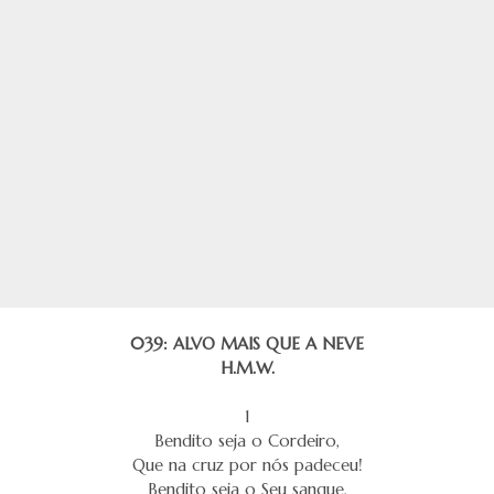
039: ALVO MAIS QUE A NEVE
H.M.W.
1
Bendito seja o Cordeiro,
Que na cruz por nós padeceu!
Bendito seja o Seu sangue,