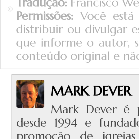
Tradução:
Francisco Wel
Permissões:
Você está a
distribuir ou divulgar
que informe o autor, s
conteúdo original e não 
MARK DEVER
Mark Dever é p
desde 1994 e fundado
promoção de igrejas