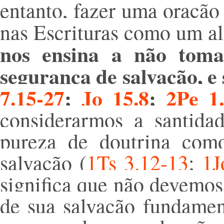
entanto, fazer uma oração
nas Escrituras como um al
nos ensina a não toma
segurança de salvação, e 
7.15-27
;
Jo 15.8
;
2Pe 1.
considerarmos a santida
pureza de doutrina com
salvação (
1Ts 3.12-13
;
1J
significa que não devemos 
de sua salvação fundame