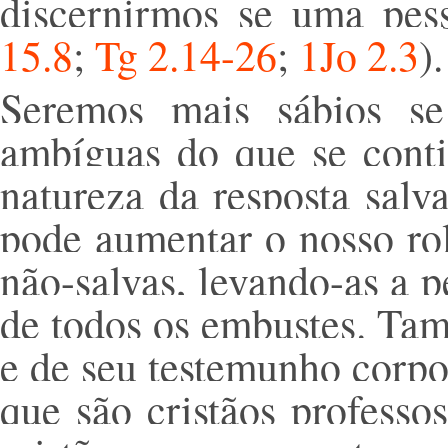
discernirmos se uma pes
15.8
;
Tg 2.14-26
;
1Jo 2.3
).
Seremos mais sábios se
ambíguas do que se conti
natureza da resposta salv
pode aumentar o nosso ro
não-salvas, levando-as a p
de todos os embustes. Tam
e de seu testemunho corpo
que são cristãos professo