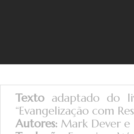
Texto
adaptado do l
“Evangelização com Resp
Autores:
Mark Dever e 