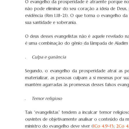
O evangelho da prosperidade é atraente porque nos
não pode eliminar do seu coração a ideia de Deus
evidência (Rm 1.18-21). O que torna o evangelho d
sua santidade e soberania.
O deus desses evangelistas não é aquele revelado n
é uma combinação do gênio da lâmpada de Aladim co
2.
Culpa e ganância
Segundo, o evangelho da prosperidade atrai as p
materializar, as pessoas culpam a si mesmas por s
mantém agarradas às promessas desses falsos evangel
3.
Temor religioso
Tais “evangelistas” tendem a inculcar temor relig
ouvintes de objetivamente analisar o conteúdo da m
ministro do evangelho deve viver (
1Co 4.9-13
;
2Co 4.