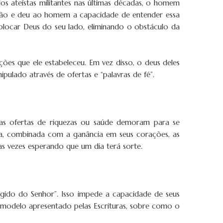
s ateístas militantes nas últimas décadas, o homem
ação e deu ao homem a capacidade de entender essa
olocar Deus do seu lado, eliminando o obstáculo da
ões que ele estabeleceu. Em vez disso, o deus deles
lado através de ofertas e “palavras de fé”.
 as ofertas de riquezas ou saúde demoram para se
lpa, combinada com a ganância em seus corações, as
as vezes esperando que um dia terá sorte.
ngido do Senhor”. Isso impede a capacidade de seus
o modelo apresentado pelas Escrituras, sobre como o