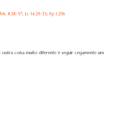
Mc 8.38-37
;
Lc 14.25-33
;
Fp 1.29
).
s outra coisa muito diferente é seguir cegamente um