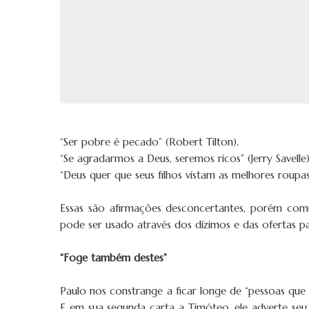
“Ser pobre é pecado” (Robert Tilton).
“Se agradarmos a Deus, seremos ricos” (Jerry Savelle)
“Deus quer que seus filhos vistam as melhores roupas
Essas são afirmações desconcertantes, porém co
pode ser usado através dos dízimos e das ofertas 
“Foge também destes”
Paulo nos constrange a ficar longe de “pessoas que
E em sua segunda carta a Timóteo, ele adverte seu f