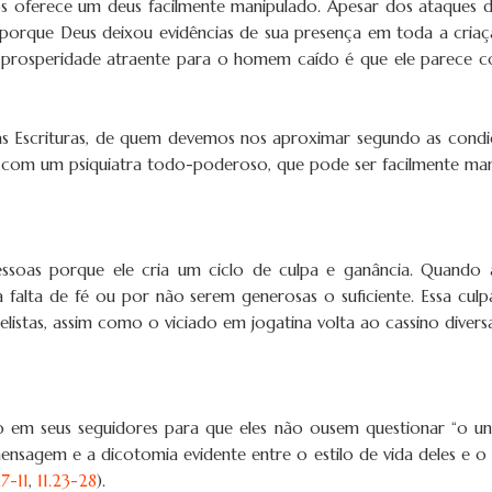
 oferece um deus facilmente manipulado. Apesar dos ataques do
, porque Deus deixou evidências de sua presença em toda a cri
a prosperidade atraente para o homem caído é que ele parece c
as Escrituras, de quem devemos nos aproximar segundo as condiç
m um psiquiatra todo-poderoso, que pode ser facilmente manipu
essoas porque ele cria um ciclo de culpa e ganância. Quando
ua falta de fé ou por não serem generosas o suficiente. Essa cu
istas, assim como o viciado em jogatina volta ao cassino divers
ioso em seus seguidores para que eles não ousem questionar “o u
ensagem e a dicotomia evidente entre o estilo de vida deles e 
7-11
,
11.23-28
).