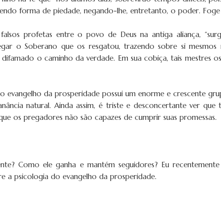
 tendo forma de piedade, negando-lhe, entretanto, o poder. Foge
sos profetas entre o povo de Deus na antiga aliança, “surgir
negar o Soberano que os resgatou, trazendo sobre si mesmos r
 difamado o caminho da verdade. Em sua cobiça, tais mestres os
s, o evangelho da prosperidade possui um enorme e crescente grupo
nância natural. Ainda assim, é triste e desconcertante ver q
que os pregadores não são capazes de cumprir suas promessas.
ente? Como ele ganha e mantém seguidores? Eu recentemente
e a psicologia do evangelho da prosperidade.