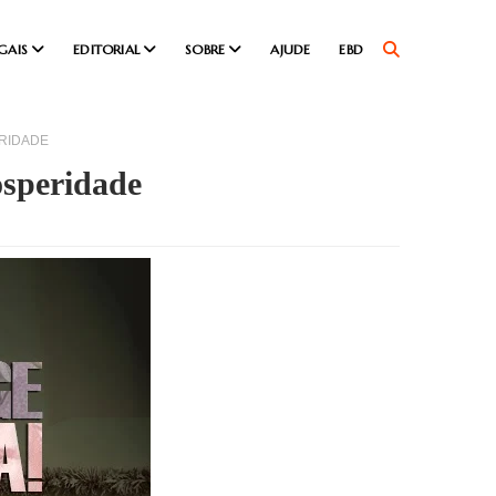
GAIS
EDITORIAL
SOBRE
AJUDE
EBD
RIDADE
osperidade