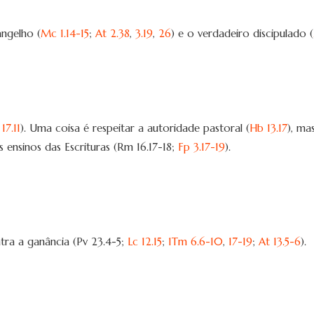
angelho (
Mc 1.14-15
;
At 2.38
,
3.19
,
26
) e o verdadeiro discipulado (
17.11
). Uma coisa é respeitar a autoridade pastoral (
Hb 13.17
), ma
 ensinos das Escrituras (Rm 16.17-18;
Fp 3.17-19
).
ntra a ganância (Pv 23.4-5;
Lc 12.15
;
1Tm 6.6-10
,
17-19
;
At 13.5-6
).