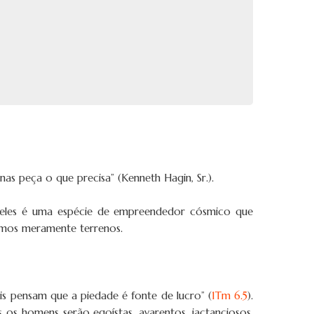
nas peça o que precisa” (Kenneth Hagin, Sr.).
deles é uma espécie de empreendedor cósmico que
ermos meramente terrenos.
s pensam que a piedade é fonte de lucro” (
1Tm 6.5
).
s os homens serão egoístas, avarentos, jactanciosos,