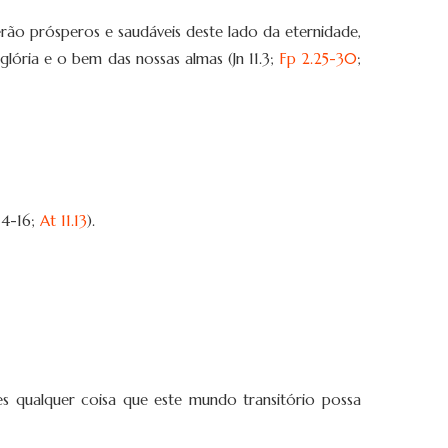
rão prósperos e saudáveis deste lado da eternidade,
ória e o bem das nossas almas (Jn 11.3;
Fp 2.25-30
;
14-16;
At 11.13
).
es qualquer coisa que este mundo transitório possa