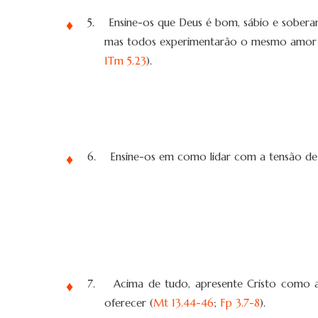
5.
Ensine-os que Deus é bom, sábio e soberan
mas todos experimentarão o mesmo amor e c
1Tm 5.23
).
6.
Ensine-os em como lidar com a tensão de 
7.
Acima de tudo, apresente Cristo como a 
oferecer (
Mt 13.44-46
;
Fp 3.7-8
).