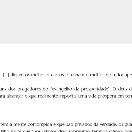
.
, [...] dirijam os melhores carros e tenham o melhor de tudo; ape
muns dos pregadores do “evangelho da prosperidade”. O deus 
para alcançar o que realmente importa: uma vida próspera em t
 têm a mente corrompida e que são privados da verdade, os quai
ilho na fé que “nos últimos dias, sobrevirão tempos difíceis, poi