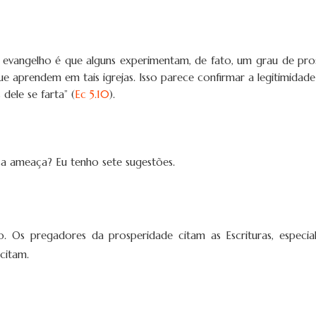
 evangelho é que alguns experimentam, de fato, um grau de pr
que aprendem em tais igrejas. Isso parece confirmar a legitimida
dele se farta” (
Ec 5.10
).
a ameaça? Eu tenho sete sugestões.
to. Os pregadores da prosperidade citam as Escrituras, espec
citam.