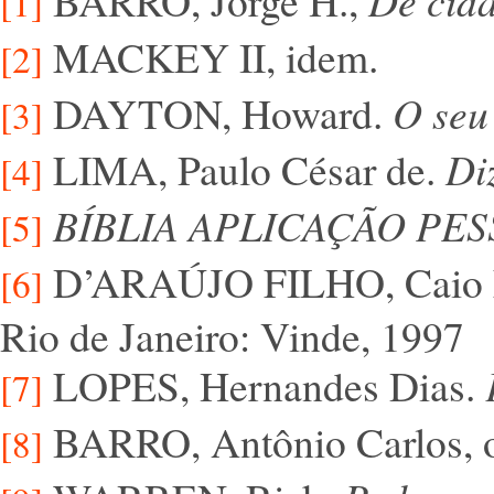
BARRO, Jorge H.,
De cid
[1]
MACKEY II, idem.
[2]
DAYTON, Howard.
O seu
[3]
LIMA, Paulo César de.
Di
[4]
BÍBLIA APLICAÇÃO PE
[5]
D’ARAÚJO FILHO, Caio 
[6]
Rio de Janeiro: Vinde, 1997
LOPES, Hernandes Dias.
[7]
BARRO, Antônio Carlos, op
[8]