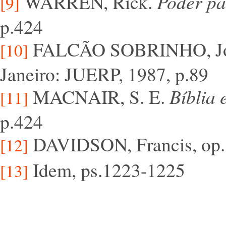
WARREN, Rick.
Poder pa
[9]
p.424
FALCÃO SOBRINHO, J
[10]
Janeiro: JUERP, 1987, p.89
MACNAIR, S. E.
Bíblia 
[11]
p.424
DAVIDSON, Francis, op. C
[12]
Idem, ps.1223-1225
[13]