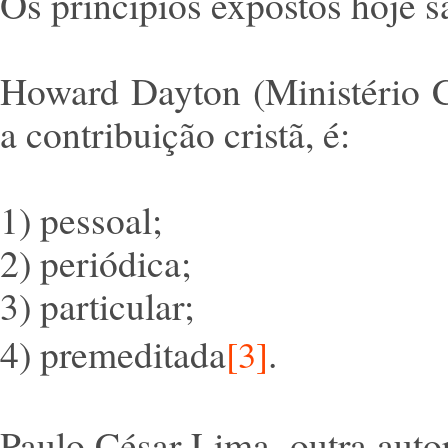
Os princípios expostos hoje s
Howard Dayton (Ministério C
a contribuição cristã, é:
1) pessoal;
2) periódica;
3) particular;
4) premeditada
.
[3]
Paulo César Lima, outra auto