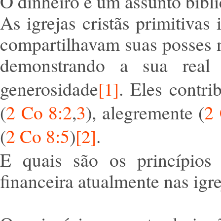
O dinheiro é um assunto bíbl
As igrejas cristãs primitivas 
compartilhavam suas posses 
demonstrando a sua rea
generosidade
. Eles contr
[1]
(
2 Co 8:2
,
3
), alegremente (
2 
(
2 Co 8:5
)
.
[2]
E quais são os princípios 
financeira atualmente nas igr