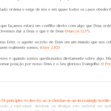
tado ordena e exige de nós e em quase todos os casos obedecê-
ue façamos estará em conflito direto com algo que Deus ordena
 Devemos dar a Deus o que é de Deus (
Marcos 12:17
).
uma Ester, o agente secreto de Deus em um mundo que nos odei
uem realmente somos. (
Ester 2:10
)
 vezes é quando somos questionados diretamente sobre algo. 
omar posição por nosso Deus e o Seu glorioso Evangelho. (
1 Ped
-principles-to-live-by-as-a-christian-in-an-increasingly-hostile
vado a reproduzir, distribuir ou divulgar este material em qu