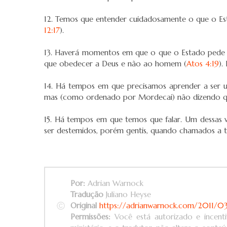
12. Temos que entender cuidadosamente o que o Es
12:17
).
13. Haverá momentos em que o que o Estado pede q
que obedecer a Deus e não ao homem (
Atos 4:19
).
14. Há tempos em que precisamos aprender a ser 
mas (como ordenado por Mordecai) não dizendo q
15. Há tempos em que temos que falar. Um dessas
ser destemidos, porém gentis, quando chamados a t
Por:
Adrian Warnock
Tradução
Juliano Heyse
Original
https://adrianwarnock.com/2011/03/15
Permissões:
Você está autorizado e incenti