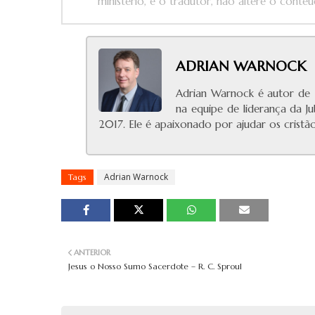
ministério, e o tradutor, não altere o conteúd
ADRIAN WARNOCK
Adrian Warnock é autor de R
na equipe de liderança da J
2017. Ele é apaixonado por ajudar os crist
Adrian Warnock
Tags
ANTERIOR
Jesus o Nosso Sumo Sacerdote – R. C. Sproul