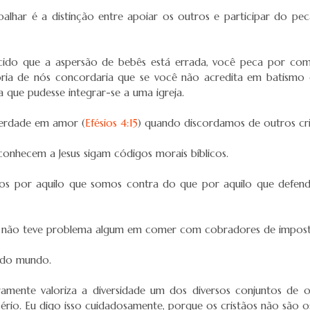
balhar é a distinção entre apoiar os outros e participar do pe
encido que a aspersão de bebês está errada, você peca por c
ria de nós concordaria que se você não acredita em batismo d
 que pudesse integrar-se a uma igreja.
 verdade em amor (
Efésios 4:15
) quando discordamos de outros cri
onhecem a Jesus sigam códigos morais bíblicos.
os por aquilo que somos contra do que por aquilo que defend
e não teve problema algum em comer com cobradores de impost
 do mundo.
ramente valoriza a diversidade um dos diversos conjuntos de 
sério. Eu digo isso cuidadosamente, porque os cristãos não são 