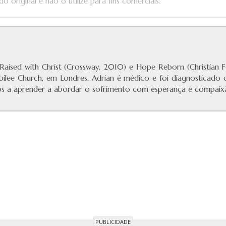
o original e não o utilize para fins comerciais.
aised with Christ (Crossway, 2010) e Hope Reborn (Christian Fo
ubilee Church, em Londres. Adrian é médico e foi diagnosticado 
ãos a aprender a abordar o sofrimento com esperança e compaix