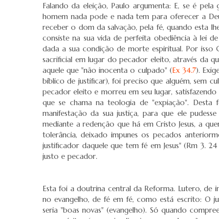
Falando da eleição, Paulo argumenta: E, se é pela 
homem nada pode e nada tem para oferecer a Deus p
receber o dom da salvação, pela fé, quando esta lhe
consiste na sua vida de perfeita obediência à le
dada a sua condição de morte espiritual. Por iss
sacrificial em lugar do pecador eleito, através da q
aquele que "não inocenta o culpado" (
Ex 34.7
). Exi
bíblico de justificar), foi preciso que alguém, sem 
pecador eleito e morreu em seu lugar, satisfazendo 
que se chama na teologia de "expiação". Desta 
manifestação da sua justiça, para que ele pudesse 
mediante a redenção que há em Cristo Jesus, a quem
tolerância, deixado impunes os pecados anteriorm
justificador daquele que tem fé em Jesus" (Rm 3.
justo e pecador.
Esta foi a doutrina central da Reforma. Lutero, de 
no evangelho, de fé em fé, como está escrito: O jus
seria "boas novas" (evangelho). Só quando compree