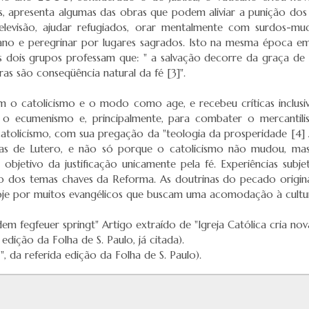
as, apresenta algumas das obras que podem aliviar a punição dos
levisão, ajudar refugiados, orar mentalmente com surdos-mu
no e peregrinar por lugares sagrados. Isto na mesma época em 
dois grupos professam que: " a salvação decorre da graça de 
as são conseqüência natural da fé [3]".
o catolicismo e o modo como age, e recebeu críticas inclusive d
ecumenismo e, principalmente, para combater o mercantilism
 catolicismo, com sua pregação da "teologia da prosperidade [4] 
ias de Lutero, e não só porque o catolicismo não mudou, m
bjetivo da justificação unicamente pela fé. Experiências subje
 dos temas chaves da Reforma. As doutrinas do pecado original, 
hoje por muitos evangélicos que buscam uma acomodação à cult
s dem fegfeuer springt" Artigo extraído de "Igreja Católica cria n
edição da Folha de S. Paulo, já citada).
", da referida edição da Folha de S. Paulo).