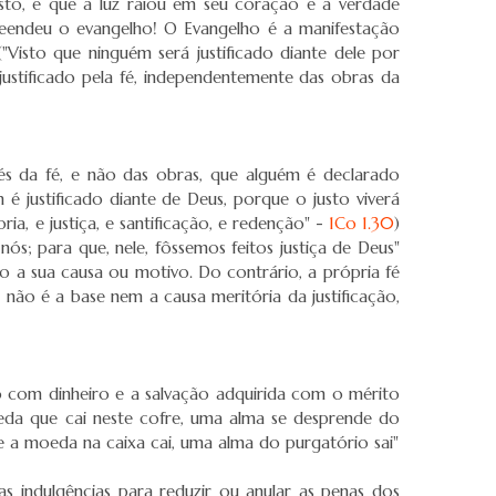
to, é que a luz raiou em seu coração e a verdade
eendeu o evangelho! O Evangelho é a manifestação
Visto que ninguém será justificado diante dele por
ustificado pela fé, independentemente das obras da
vés da fé, e não das obras, que alguém é declarado
ém é justificado diante de Deus, porque o justo viverá
ria, e justiça, e santificação, e redenção" -
1Co 1.30
)
s; para que, nele, fôssemos feitos justiça de Deus"
ão a sua causa ou motivo. Do contrário, a própria fé
 não é a base nem a causa meritória da justificação,
 com dinheiro e a salvação adquirida com o mérito
eda que cai neste cofre, uma alma se desprende do
ue a moeda na caixa cai, uma alma do purgatório sai"
 indulgências para reduzir ou anular as penas dos