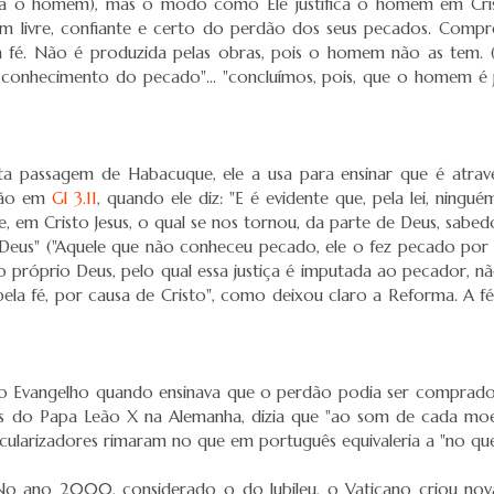
ra o homem), mas o modo como Ele justifica o homem em Cris
m livre, confiante e certo do perdão dos seus pecados. Compr
a fé. Não é produzida pelas obras, pois o homem não as tem. ("
o conhecimento do pecado"... "concluímos, pois, que o homem é j
sta passagem de Habacuque, ele a usa para ensinar que é atra
ação em
Gl 3.11
, quando ele diz: "E é evidente que, pela lei, ningu
le, em Cristo Jesus, o qual se nos tornou, da parte de Deus, sabedo
 Deus" ("Aquele que não conheceu pecado, ele o fez pecado por nó
lo próprio Deus, pelo qual essa justiça é imputada ao pecador, n
pela fé, por causa de Cristo", como deixou claro a Reforma. A fé
 do Evangelho quando ensinava que o perdão podia ser comprado
cias do Papa Leão X na Alemanha, dizia que "ao som de cada mo
dicularizadores rimaram no que em português equivaleria a "no q
 ano 2000, considerado o do Jubileu, o Vaticano criou novas