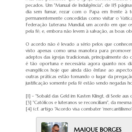
pecados. Um "Manual de Indulgência", de 115 págin
dia sem fumar, rezar com o Papa em frente à te
permanentemente concedidas como visitar o Vatica
Federação Luterana Mundial, um acordo em que os 
pela fé; e, embora não levem à salvação, as boas obr
O acordo não é levado a sério pelos que conhecem 
visto apenas como uma manobra para promover o 
adeptos das igrejas tradicionais, principalmente do
é tão oportuna e necessária agora quanto nos d
evangélicos hoje que ainda dão ênfase ao aspecto o
outras práticas estão tomando o lugar da pregação
justificação somente pela fé estão sendo negadas 
[1] - "Sobald das Geld im Kasten Klingt, di Seele au
[3] "Católicos e luteranos se reconciliam", da mesma 
[4] (cf. artigo "Acordo visa combater 'mercantilismo'
MAIQUE BORGES