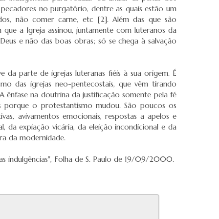
 pecadores no purgatório, dentre as quais estão um
dos, não comer carne, etc [2]. Além das que são
que a Igreja assinou, juntamente com luteranos da
Deus e não das boas obras; só se chega à salvação
a parte de igrejas luteranas fiéis à sua origem. É
o das igrejas neo-pentecostais, que vêm tirando
A ênfase na doutrina da justificação somente pela fé
as porque o protestantismo mudou. São poucos os
tivas, avivamentos emocionais, respostas a apelos e
da expiação vicária, da eleição incondicional e da
ura da modernidade.
ovas indulgências", Folha de S. Paulo de 19/09/2000.