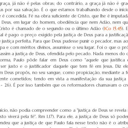
graça, já não é pelas obras; do contrário, a graça já não é gra
or sua salvação. É o que estamos trabalhando desde o início 
 é concedida. Fé na obra suficiente de Cristo, que lhe é imputa
i de Deus, em lugar do homem, obediência que nem Adão, nem qu
o Cristo é chamado de o segundo ou o último Adão (
1Co 15.45
). 
ual é pago o preço exigido pela justiça de Deus para a justifica
ge justiça perfeita. Para que Deus pudesse punir o pecador, mas 
culpa e com méritos divinos, assumisse o seu lugar. Foi o que o p
assim a justiça de Deus, ofendida pelo pecado. Nada menos do que 
forma, Paulo pôde falar em Deus como "aquele que justific
ser justo e o justificador daquele que tem fé em Jesus. Diz ele
 Deus propôs, no seu sangue, como propiciação, mediante a fé, 
ente cometidos; tendo em vista a manifestação da sua justiç
 24 - 26). É por isso também que os reformadores chamavam o c
início, não podia compreender como a "justiça de Deus se revela n
to viverá pela fé". Rm 1.17). Para ele, a justiça de Deus só pod
ndeu que a justiça de que Paulo fala nesse texto não é o atri