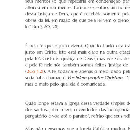
seus méritos (o que implicaria em condenação pa
aflorou em sua mente. Tornou-se, então, um home
dessa justiça de Deus, que é recebida somente pel
obras da lei, em razão de que pela lei vem o plen
lei" Rm 3.20, 28).
É pela fé que o justo viverá. Quando Paulo cita e
justo em Cristo. Isto está mais claro na outra cit
pela fé". Cristo é a justiça de Deus ("mas vós sois de
e pela fé nele nós também somos feitos "justiça de
(
2Co 5.21
). A fé, todavia, é apenas o meio, dado pe
seria "obra humana".
Per fidem propter Christum
- "
mas o meio pelo qual ela é comunicada.
Quão longe estava a Igreja dessa verdade simples
dos santos. John Tetzel, o vendedor das indulgên
purgatório e voa até o paraíso", refrão que seus ri
Mas não pensemos que a Igreja Católica mudou. No