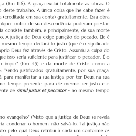
ça (Rm 11.6). A graça exclui totalmente as obras. O
deste trabalho. A única coisa que lhe cabe fazer é
da (creditada em sua conta) gratuitamente. Essa obra
alquer outro de sua descendência puderam prestar,
Ela consiste também, e principalmente, de sua morte
ção. A justiça de Deus exige punição do pecado. Ele é
ao mesmo tempo declará-lo justo (que é o significado
róprio Deus fez através de Cristo. Assumiu a culpa do
isso seria suficiente para justificar o pecador. É o
a o ímpio" (Rm 4.5) e da morte de Cristo como a
: "sendo justificados gratuitamente, por sua graça,
para manifestar a sua justiça, por ter Deus, na sua
a no tempo presente, para ele mesmo ser justo e o
rente de
simul justus et peccator
- ao mesmo tempo
o evangelho" ("visto que a justiça de Deus se revela
eria condenar o homem, não salvá-lo. Tal justiça não
buto pelo qual Deus retribui à cada um conforme os