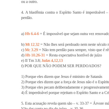
ou a outro.
4. A blasfêmia contra o Espírito Santo é imperdoável
perdão.
a)
Hb 6.4-6
= É impossível que sejam outra vez renova
b)
Mt 12.32
= Não lhes será perdoado nem neste século 
c)
Mc 3.29
= Não tem perdão para sempre, visto que é ré
d)
Hb 10.26-31
= Resta expectativa horrível de juízo
e) II Tm 3.8;
Judas 4
,
12
,
13
f) POR QUE NÃO PODEM SER PERDOADOS?
1) Porque eles dizem que Jesus é ministro de Satanás
2) Porque eles dizem que a força de Jesus não é o Espíri
3) Porque eles pecam deliberadamente e progressivamen
4) É imperdoável porque rejeitam o Espírito Santo e a Cr
5. Esta acusação revela quem são – v. 33-37 = Árvore má
Vão dar conta no dia do juízo – v. 35-36.