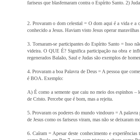
fariseus que blasfemaram contra o Espírito Santo. 2) Juda
2. Provaram o dom celestial = O dom aqui é a vida e a o
conhecido a Jesus. Haviam visto Jesus operar maravilhas
3. Tornaram-se participantes do Espírito Santo = Isso n
videira. O QUE É? Significa participação na obra e infl
regenerados Balaão, Saul e Judas são exemplos de homens
4. Provaram a boa Palavra de Deus = A pessoa que comet
é BOA. Exemplo:
A) É como a semente que caiu no meio dos espinhos – l
de Cristo. Percebe que é bom, mas a rejeita.
5. Provaram os poderes do mundo vindouro = A palavra
de Jesus como os fariseus viram, mas não se deixaram mo
6. Caíram = Apesar deste conhecimento e experiências t