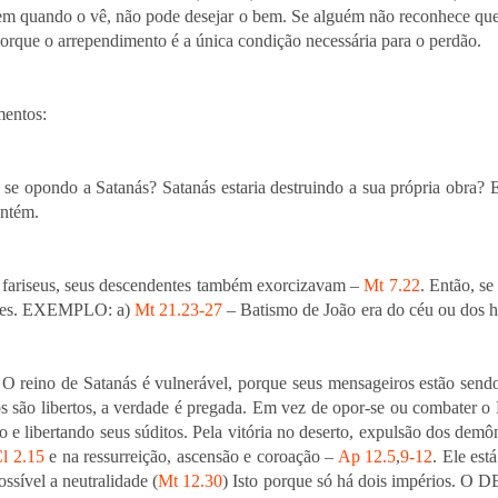
em quando o vê, não pode desejar o bem. Se alguém não reconhece que 
porque o arrependimento é a única condição necessária para o perdão.
mentos:
 se opondo a Satanás? Satanás estaria destruindo a sua própria obra? E
antém.
 fariseus, seus descendentes também exorcizavam –
Mt 7.22
. Então, s
juízes. EXEMPLO: a)
Mt 21.23-27
– Batismo de João era do céu ou dos
= O reino de Satanás é vulnerável, porque seus mensageiros estão sen
ssos são libertos, a verdade é pregada. Em vez de opor-se ou combater
 e libertando seus súditos. Pela vitória no deserto, expulsão dos dem
l 2.15
e na ressurreição, ascensão e coroação –
Ap 12.5
,
9-12
. Ele est
ossível a neutralidade (
Mt 12.30
) Isto porque só há dois impérios.