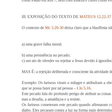
como Paulo em Rm 7, nem com tristeza e choro como Pe
III. EXPOSIÇÃO DO TEXTO DE
MATEUS 12.22-37
O contexto de
Mc 3.20-30
deixa claro que a blasfêmia n
a) uma grave falha moral;
b) uma persistência no pecado;
c) um ato de ofender ou rejeitar a Jesus devido à ignorânc
MAS É: a rejeição deliberada e consciente da atividade de
Exemplo: Os fariseus viram o milagre e atribuíram a ob
que se possa fazer por tal pessoa –
I Jo 5.16
.
Este pecado fala do profundo perigo de atribuir as cois
mas a desafia, a amaldiçoa e a resiste.
Os fariseus cometeram este pecado quando afirmaram con
diabo. Eles pecaram contra a luz na forma mais determin