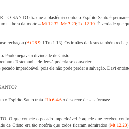
PÍRITO SANTO diz que a blasfêmia contra o Espírito Santo é permanec
avam na hora da morte –
Mt 12.32
;
Mc 3.29
;
Lc 12.10
. É verdade que qu
rso rechaçou (
At 26.9
; I Tm 1.13). Os irmãos de Jesus também rechaç
to. Paulo negava a divindade de Cristo.
 nenhum Testemunha de Jeová poderia se converter.
e pecado imperdoável, pois ele não pode perder a salvação. Davi entriste
 SANTO?
m o Espírito Santo trata.
Hb 6.4-6
o descreve de seis formas:
O. O que comete o pecado imperdoável é aquele que recebeu conh
ade de Cristo era tão notória que todos ficaram admirados (
Mt 12.23