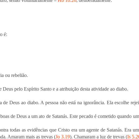
dro, senão voluntariamente –
Hb 10.26
, deliberadamente.
ão é:
ia ou rebelião.
 Deus pelo Espírito Santo e a atribuição desta atividade ao diabo.
ra de Deus ao diabo. A pessoa não está na ignorância. Ela escolhe rej
as boas de Deus a um ato de Satanás. Este pecado é cometido quando um
tra todas as evidências que Cristo era um agente de Satanás. Era um
ada. Amaram mais as trevas (
Jo 3.19
). Chamaram a luz de trevas (
Is 5.2