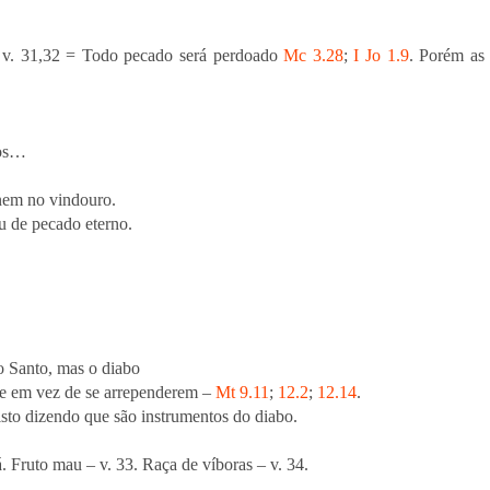
 – v. 31,32 = Todo pecado será perdoado
Mc 3.28
;
I Jo 1.9
. Porém as 
dos…
nem no vindouro.
u de pecado eterno.
to Santo, mas o diabo
te em vez de se arrependerem –
Mt 9.11
;
12.2
;
12.14
.
isto dizendo que são instrumentos do diabo.
. Fruto mau – v. 33. Raça de víboras – v. 34.