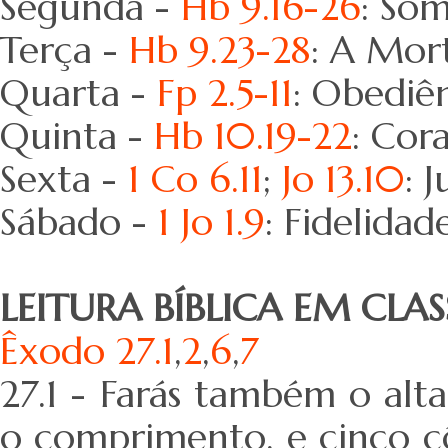
Segunda -
Hb 9.16-26
: Som
Terça -
Hb 9.23-28
: A Mort
Quarta -
Fp 2.5-11
: Obediê
Quinta -
Hb 10.19-22
: Cor
Sexta -
1 Co 6.11
;
Jo 13.10
: 
Sábado -
1 Jo 1.9
: Fidelidad
LEITURA BÍBLICA EM CLAS
Êxodo 27.1
,
2
,
6
,
7
27.1 - Farás também o alt
o comprimento, e cinco côv