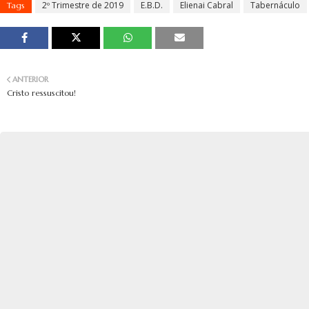
2º Trimestre de 2019
E.B.D.
Elienai Cabral
Tabernáculo
Tags
ANTERIOR
Cristo ressuscitou!