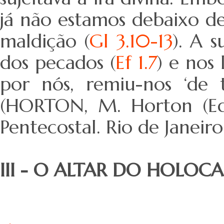
já não estamos debaixo de
maldição (
Gl 3.10-13
). A 
dos pecados (
Ef 1.7
) e nos 
por nós, remiu-nos ‘de t
(HORTON, M. Horton (Ed.)
Pentecostal. Rio de Janeiro
III - O ALTAR DO HOLO