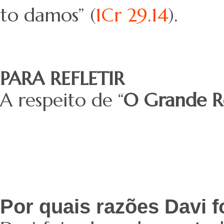
to damos” (
1Cr 29.14
).
PARA REFLETIR
A respeito de “
O Grande R
Por quais razões Davi f