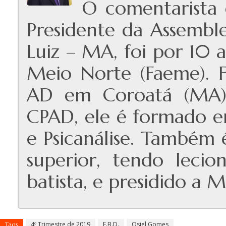
O comentarista 
Presidente da Assemble
Luiz – MA, foi por 10 
Meio Norte (Faeme). F
AD em Coroatá (MA). 
CPAD, ele é formado em 
e Psicanálise. Também
superior, tendo leci
batista, e presidido a 
4º Trimestre de 2019
E.B.D.
Osiel Gomes
Tags