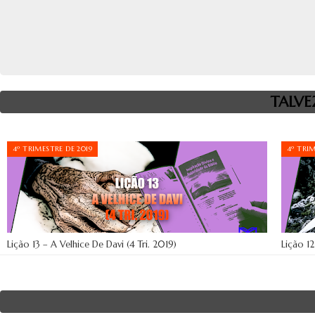
TALVE
4º TRIMESTRE DE 2019
4º TRIM
Lição 13 – A Velhice De Davi (4 Tri. 2019)
Lição 12