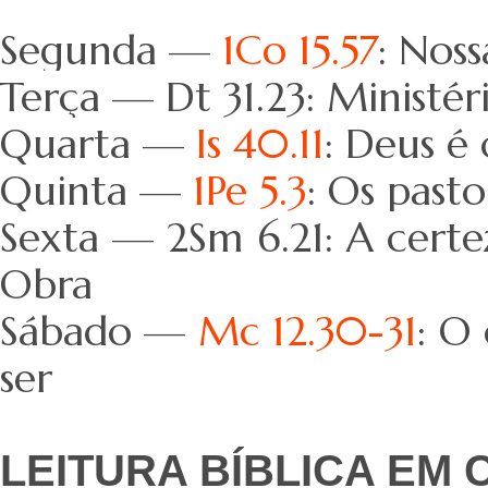
Segunda —
1Co 15.57
: Noss
Terça — Dt 31.23: Ministér
Quarta —
Is 40.11
: Deus é
Quinta —
1Pe 5.3
: Os past
Sexta — 2Sm 6.21: A certe
Obra
Sábado —
Mc 12.30-31
: O
ser
LEITURA BÍBLICA EM 