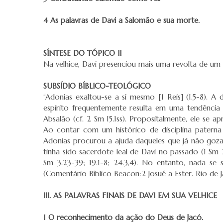
4 As palavras de Davi a Salomão e sua morte.
SÍNTESE DO TÓPICO II
Na velhice, Davi presenciou mais uma revolta de um f
SUBSÍDIO BÍBLICO-TEOLÓGICO
“Adonias exaltou-se a si mesmo [1 Reis] (1.5-8). 
espírito frequentemente resulta em uma tendência 
Absalão (cf. 2 Sm 15.1ss). Propositalmente, ele se
Ao contar com um histórico de disciplina paterna 
Adonias procurou a ajuda daqueles que já não gozav
tinha sido sacerdote leal de Davi no passado (1 Sm
Sm 3.23-39; 19.1-8; 24.3,4). No entanto, nada se
(Comentário Bíblico Beacon:2 Josué a Ester. Rio de 
III. AS PALAVRAS FINAIS DE DAVI EM SUA VELHICE
1 O reconhecimento da ação do Deus de Jacó.