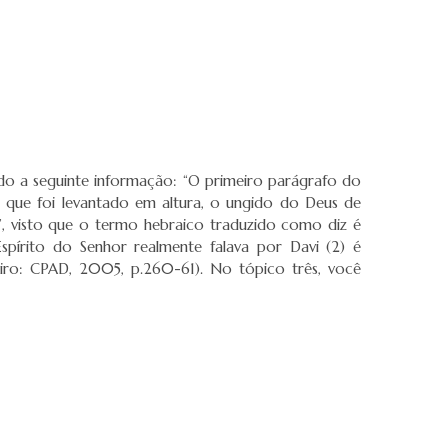
ando a seguinte informação: “O primeiro parágrafo do
m que foi levantado em altura, o ungido do Deus de
das’, visto que o termo hebraico traduzido como diz é
írito do Senhor realmente falava por Davi (2) é
eiro: CPAD, 2005, p.260-61). No tópico três, você