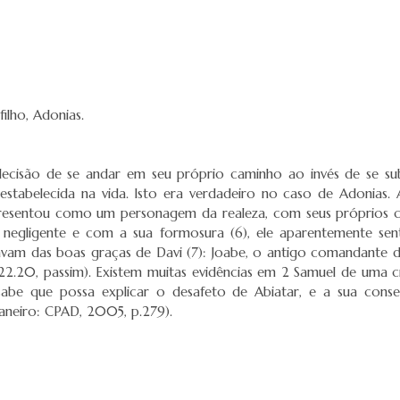
ilho, Adonias.
A decisão de se andar em seu próprio caminho ao invés de se 
estabelecida na vida. Isto era verdadeiro no caso de Adonias.
 apresentou como um personagem da realeza, com seus próprios c
negligente e com a sua formosura (6), ele aparentemente senti
am das boas graças de Davi (7): Joabe, o antigo comandante do 
 22.20, passim). Existem muitas evidências em 2 Samuel de uma cr
 sabe que possa explicar o desafeto de Abiatar, e a sua con
Janeiro: CPAD, 2005, p.279).