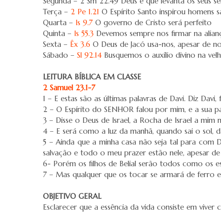
Segunda – 2 Sm 22.49 Deus é que levanta os seus se
Terça –
2 Pe 1.21
O Espírito Santo inspirou homens s
Quarta –
Is 9.7
O governo de Cristo será perfeito
Quinta –
Is 55.3
Devemos sempre nos firmar na alianç
Sexta –
Êx 3.6
O Deus de Jacó usa-nos, apesar de no
Sábado –
Sl 92.14
Busquemos o auxílio divino na velh
LEITURA BÍBLICA EM CLASSE
2 Samuel 23.1-7
1 – E estas são as últimas palavras de Davi. Diz Davi
2 – O Espírito do SENHOR falou por mim, e a sua p
3 – Disse o Deus de Israel, a Rocha de Israel a mi
4 – E será como a luz da manhã, quando sai o sol, d
5 – Ainda que a minha casa não seja tal para com
salvação e todo o meu prazer estão nele, apesar de
6- Porém os filhos de Belial serão todos como os 
7 – Mas qualquer que os tocar se armará de ferro 
OBJETIVO GERAL
Esclarecer que a essência da vida consiste em viv