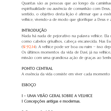
Quantas são as pessoas que ao longo da caminhada 
espiritualidade ou ausência de comunhão com Deus,
sentido, o objetivo desta lição é afirmar que a e
velhice, vivendo-a de modo que glorifique a Deus e
INTRODUÇÃO
Nada há nada de pejorativo na palavra velhice. Ela
como cabelos grisalhos, cabeça encanecida. Nas Escr
(
Sl 92.14
). A velhice pode ser boa ou ruim − isso d
Os últimos momentos da vida de Davi, já na velhic
missão com uma grandiosa ação de graças ao Senho
PONTO CENTRAL
A essência da vida consiste em viver cada momento
ESBOÇO
I – UMA VISÃO GERAL SOBRE A VELHICE
1 Concepções antigas e modernas.