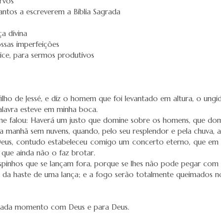
rvos
antos a escreverem a Bíblia Sagrada
a divina
ssas imperfeições
ice, para sermos produtivos
, filho de Jessé, e diz o homem que foi levantado em altura, o ung
alavra esteve em minha boca.
m me falou: Haverá um justo que domine sobre os homens, que do
a manhã sem nuvens, quando, pelo seu resplendor e pela chuva, a
 Deus, contudo estabeleceu comigo um concerto eterno, que em
 que ainda não o faz brotar.
espinhos que se lançam fora, porque se lhes não pode pegar com
e da haste de uma lança; e a fogo serão totalmente queimados 
er cada momento com Deus e para Deus.