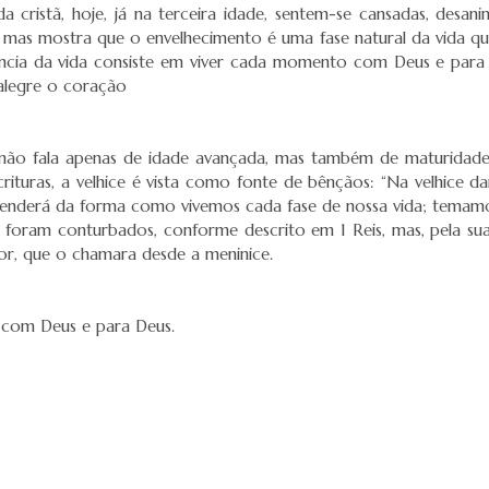
cristã, hoje, já na terceira idade, sentem-se cansadas, desanim
 mas mostra que o envelhecimento é uma fase natural da vida que
ssência da vida consiste em viver cada momento com Deus e para
 alegre o coração
 não fala apenas de idade avançada, mas também de maturidade, 
ituras, a velhice é vista como fonte de bênçãos: “Na velhice da
ependerá da forma como vivemos cada fase de nossa vida; temamo
e, foram conturbados, conforme descrito em 1 Reis, mas, pela s
r, que o chamara desde a meninice.
 com Deus e para Deus.