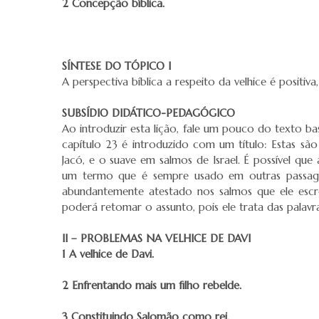
2 Concepção bíblica.
SÍNTESE DO TÓPICO I
A perspectiva bíblica a respeito da velhice é positi
SUBSÍDIO DIDÁTICO-PEDAGÓGICO
Ao introduzir esta lição, fale um pouco do texto ba
capítulo 23 é introduzido com um título: Estas sã
Jacó, e o suave em salmos de Israel. É possível que 
um termo que é sempre usado em outras passagen
abundantemente atestado nos salmos que ele escre
poderá retomar o assunto, pois ele trata das palavras
II – PROBLEMAS NA VELHICE DE DAVI
1 A velhice de Davi.
2 Enfrentando mais um filho rebelde.
3 Constituindo Salomão como rei.