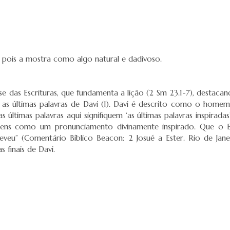
va, pois a mostra como algo natural e dadivoso.
se das Escrituras, que fundamenta a lição (2 Sm 23.1-7), destac
o as últimas palavras de Davi (1). Davi é descrito como o home
as últimas palavras aqui signifiquem ‘as últimas palavras inspira
s como um pronunciamento divinamente inspirado. Que o Esp
veu” (Comentário Bíblico Beacon: 2 Josué a Ester. Rio de Jan
 finais de Davi.