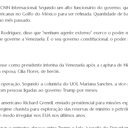
a CNN Internacional. Segundo um alto funcionário do governo, q
ericanas no Golfo do México para ser refinada. Quantidade de ba
no mês passado.
cy Rodríguez, disse que "nenhum agente externo" exerce o poder 
e governe a Venezuela. É o seu governo constitucional, o poder
se como presidente interina da Venezuela após a captura de Nico
sposa, Cilia Flores, de heróis.
peração. Segundo a colunista do UOL Mariana Sanches, a vice-p
com pessoas ligadas ao governo Trump por meses.
ericano Richard Grenell, enviado presidencial para missões esp
gime chavista para exploração das reservas de minério e petról
e modo irregular nos EUA nos últimos anos.
turar o primeiro abraço entre Trump e Lula, à revelia do Depart