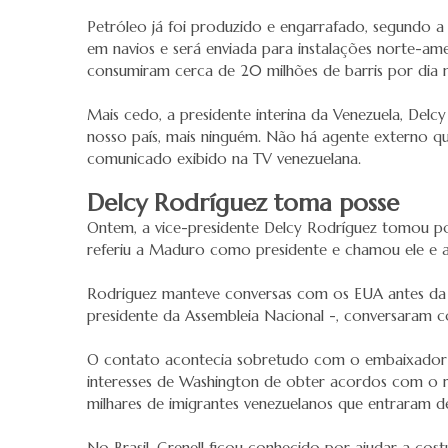
Petróleo já foi produzido e engarrafado, segundo 
em navios e será enviada para instalações norte-am
consumiram cerca de 20 milhões de barris por dia 
Mais cedo, a presidente interina da Venezuela, Del
nosso país, mais ninguém. Não há agente externo qu
comunicado exibido na TV venezuelana.
Delcy Rodríguez toma posse
Ontem, a vice-presidente Delcy Rodríguez tomou pos
referiu a Maduro como presidente e chamou ele e a e
Rodriguez manteve conversas com os EUA antes da o
presidente da Assembleia Nacional -, conversaram 
O contato acontecia sobretudo com o embaixador am
interesses de Washington de obter acordos com o re
milhares de imigrantes venezuelanos que entraram d
No Brasil, Grenell ficou conhecido por ajudar a cos