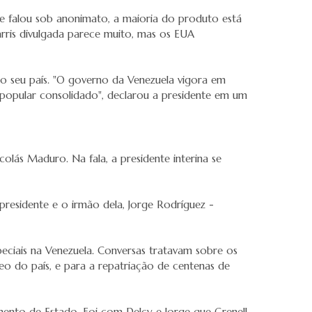
ue falou sob anonimato, a maioria do produto está
rris divulgada parece muito, mas os EUA
no seu país. "O governo da Venezuela vigora em
 popular consolidado", declarou a presidente em um
lás Maduro. Na fala, a presidente interina se
residente e o irmão dela, Jorge Rodríguez -
eciais na Venezuela. Conversas tratavam sobre os
eo do país, e para a repatriação de centenas de
amento de Estado. Foi com Delcy e Jorge que Grenell