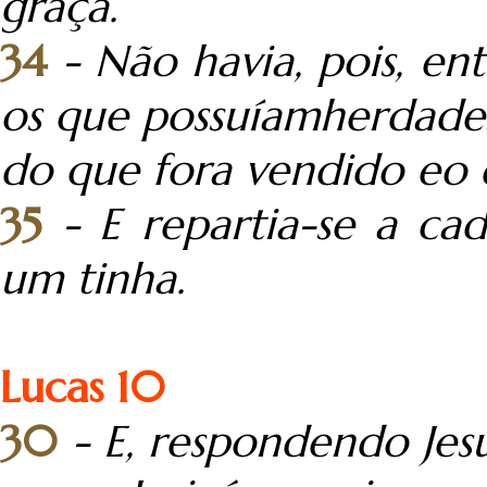
graça.
34
- Não havia, pois, en
os que possuíamherdades
do que fora vendido eo 
35
- E repartia-se a c
um tinha.
Lucas 10
30
- E, respondendo Jes