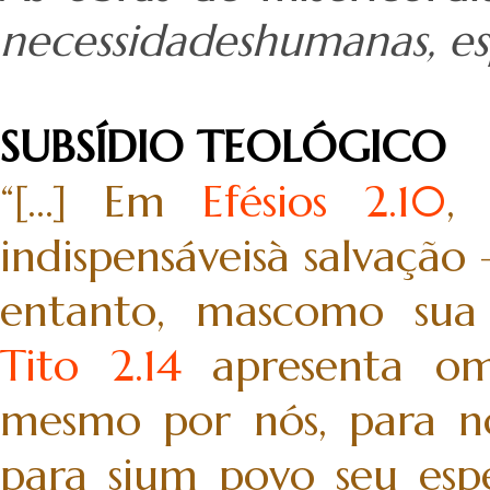
necessidadeshumanas, esp
SUBSÍDIO TEOLÓGICO
“[...] Em
Efésios 2.10
,
indispensáveisà salvação
entanto, mascomo sua [
Tito 2.14
apresenta ome
mesmo por nós, para no
para sium povo seu espe