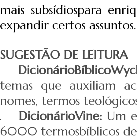
mais subsídiospara enri
expandir certos assuntos.
SUGESTÃO DE LEITURA
DicionárioBíblicoWycl
temas que auxiliam aco
nomes, termos teológicos
.
DicionárioVine:
Um es
6000 termosbíblicos de