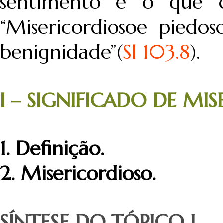
sentimento é o que d
“Misericordiosoe pied
benignidade”(
Sl 103.8
).
I – SIGNIFICADO DE MI
1. Definição.
2. Misericordioso.
SÍNTESE DO TÓPICO I