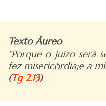
Texto Áureo
“Porque o juízo será 
fez misericórdia;e a mi
(
Tg 2.13
)