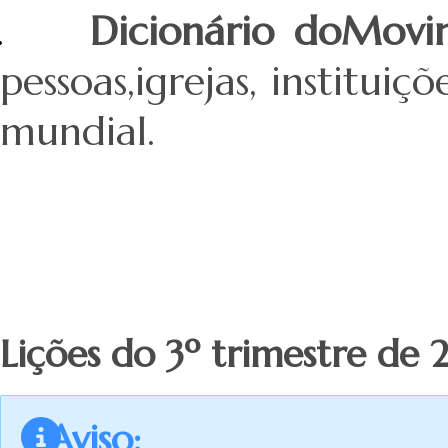
.
Dicionário doMovi
pessoas,igrejas, institui
mundial.
Lições do 3º trimestre de 
Aviso: