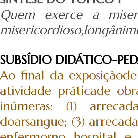
Quem exerce a miser
misericordioso,longânim
SUBSÍDIO DIDÁTICO-P
Ao final da exposiçãod
atividade práticade obra
inúmeras: (1) arrecad
doarsangue; (3) arrecada
enfermosno hospital e n