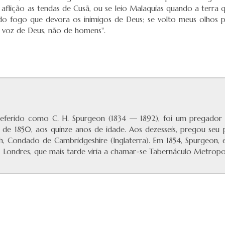
aflição as tendas de Cusã, ou se leio Malaquias quando a terra
do fogo que devora os inimigos de Deus; se volto meus olhos p
É voz de Deus, não de homens".
eferido como C. H. Spurgeon (1834 — 1892), foi um pregador bat
o de 1850, aos quinze anos de idade. Aos dezesseis, pregou seu
h, Condado de Cambridgeshire (Inglaterra). Em 1854, Spurgeon, 
, Londres, que mais tarde viria a chamar-se Tabernáculo Metropol