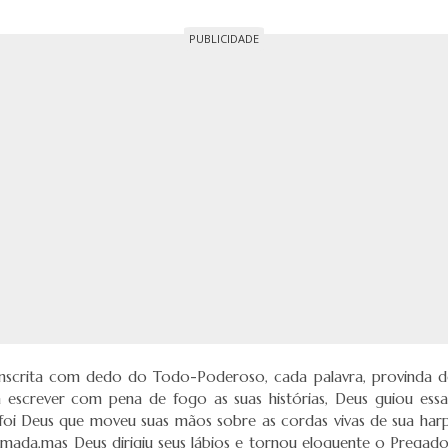
 inscrita com dedo do Todo-Poderoso, cada palavra, provinda de 
screver com pena de fogo as suas histórias, Deus guiou essa
oi Deus que moveu suas mãos sobre as cordas vivas de sua harp
mada,mas Deus dirigiu seus lábios e tornou eloquente o Pregador