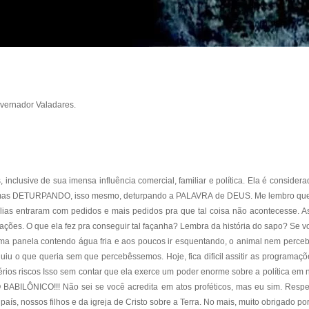
vernador Valadares.
nclusive de sua imensa influência comercial, familiar e política. Ela é consider
 mas DETURPANDO, isso mesmo, deturpando a PALAVRA de DEUS. Me lembro que a 1
mílias entraram com pedidos e mais pedidos pra que tal coisa não acontecesse. As
ações. O que ela fez pra conseguir tal façanha? Lembra da história do sapo? Se
ma panela contendo água fria e aos poucos ir esquentando, o animal nem perceb
guiu o que queria sem que percebêssemos. Hoje, fica dificil assitir as program
 sérios riscos Isso sem contar que ela exerce um poder enorme sobre a política 
ABILÔNICO!!! Não sei se você acredita em atos proféticos, mas eu sim. Respei
ís, nossos filhos e da igreja de Cristo sobre a Terra. No mais, muito obrigado por 