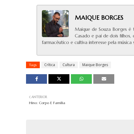
MAIQUE BORGES
Maique de Souza Borges é t
Casado e pai de dois filhos,
farmacêutico e cultiva interesse pela músic
Crítica
Cultura
Maique Borges
Tags
ANTERIOR
Hino: Corpo E Família