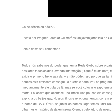
Coincidência ou não???
Escrito por
Wagner Barcelar Guimarães um jovem jornalista de Go
Leia e deixe seu comentário.
Todos nós sabemos do poder que tem a Rede Globo sobre o país, i
dos lares todos os dias lavando informação (O que é muito bom)
exibir o primeiro beijo gay da tv e não pôde, isso porque as fa
poucos esta emissora conseguiu o queria e banalizou as program
imediantamente ele pula de lá, mas se você colocar o sapo em u
morto. Foi assim que aconteceu no Brasil. Aos poucos ela conse
explícita ou beijos gay. Nossos filhos e relacionamentos, correm
o nome de BABILÔNIA, se juntar os nomes, logo temos IMPÉRIO B
olharmos o histórico desta emissora. Oremos pelo futuro de nosso pa