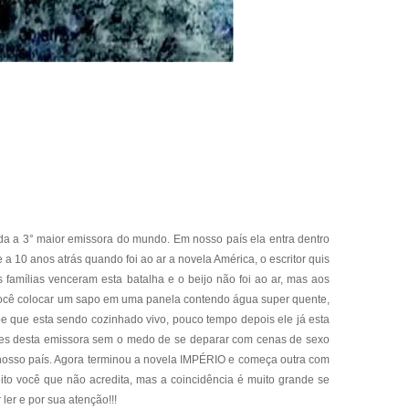
ada a 3° maior emissora do mundo. Em nosso país ela entra dentro
0 anos atrás quando foi ao ar a novela América, o escritor quis
 famílias venceram esta batalha e o beijo não foi ao ar, mas aos
 você colocar um sapo em uma panela contendo água super quente,
e que esta sendo cozinhado vivo, pouco tempo depois ele já esta
ações desta emissora sem o medo de se deparar com cenas de sexo
em nosso país. Agora terminou a novela IMPÉRIO e começa outra com
to você que não acredita, mas a coincidência é muito grande se
ler e por sua atenção!!!