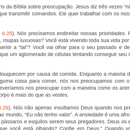
da Bíblia sobre preocupação. Jesus diz três vezes “nã
que transmitir comandos. Ele quer trabalhar com os nos
 6.25
). Nós precisamos endireitar nossas prioridades.
, roupas luxuosas? Você está vivendo toda sua vida por 
sentir a “tal”? Você vai olhar para o seu passado e de
 que um aglomerado de células tentando conseguir seu su
ouquecem por causa de comida. Enquanto a maioria da
guma coisa para comer, nós nos preocupamos com o t
everíamos nos preocupar com a maneira como os anima
orpo é mais do que as vestes.
6.26
). Nós não apenas insultamos Deus quando nos pr
ao mundo, “Eu não tenho valor”. A ansiedade é uma afr
 pássaros e esquilos serem seus pregadores. Deus os 
O que você está olhando? Confie em Deus.” Quando vo