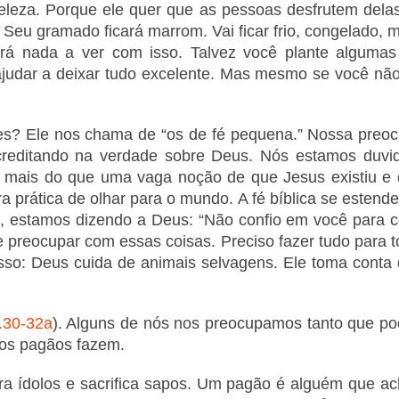
beleza. Porque ele quer que as pessoas desfrutem delas
. Seu gramado ficará marrom. Vai ficar frio, congelado,
erá nada a ver com isso. Talvez você plante algumas
udar a deixar tudo excelente. Mas mesmo se você não f
? Ele nos chama de “os de fé pequena.” Nossa preocu
editando na verdade sobre Deus. Nós estamos duvida
é mais do que uma vaga noção de que Jesus existiu e
 prática de olhar para o mundo. A fé bíblica se estend
estamos dizendo a Deus: “Não confio em você para c
me preocupar com essas coisas. Preciso fazer tudo par
isso: Deus cuida de animais selvagens. Ele toma conta
.30-32a
). Alguns de nós nos preocupamos tanto que p
 os pagãos fazem.
 ídolos e sacrifica sapos. Um pagão é alguém que ach