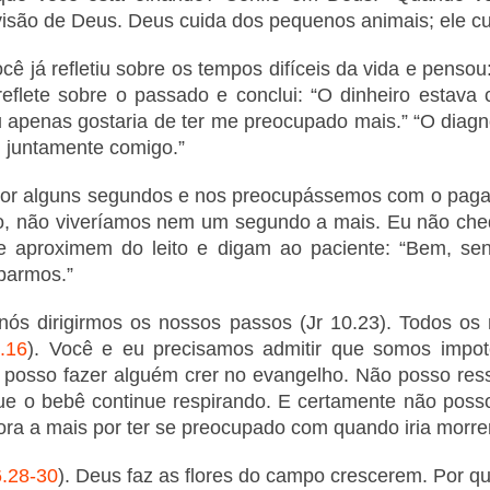
isão de Deus. Deus cuida dos pequenos animais; ele cu
ocê já refletiu sobre os tempos difíceis da vida e penso
flete sobre o passado e conclui: “O dinheiro estava
 Eu apenas gostaria de ter me preocupado mais.” “O diag
 juntamente comigo.”
or alguns segundos e nos preocupássemos com o paga
o, não viveríamos nem um segundo a mais. Eu não ch
 aproximem do leito e digam ao paciente: “Bem, se
parmos.”
 dirigirmos os nossos passos (Jr 10.23). Todos os n
.16
). Você e eu precisamos admitir que somos impot
o posso fazer alguém crer no evangelho. Não posso res
 que o bebê continue respirando. E certamente não po
ra a mais por ter se preocupado com quando iria morrer
6.28-30
). Deus faz as flores do campo crescerem. Por qu