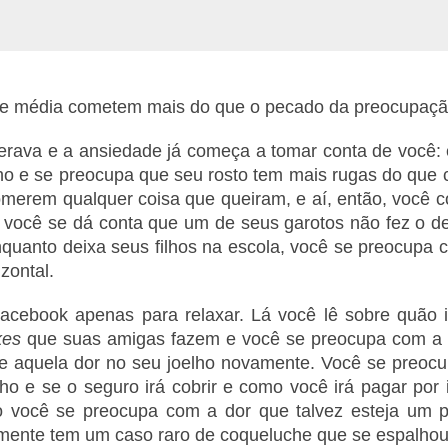
sse média cometem mais do que o pecado da preocupaç
rava e a ansiedade já começa a tomar conta de você: 
lho e se preocupa que seu rosto tem mais rugas do que 
comerem qualquer coisa que queiram, e aí, então, você 
 você se dá conta que um de seus garotos não fez o d
 enquanto deixa seus filhos na escola, você se preocupa
zontal.
ebook apenas para relaxar. Lá você lê sobre quão in
kes
que suas amigas fazem e você se preocupa com a p
 aquela dor no seu joelho novamente. Você se preocup
oelho e se o seguro irá cobrir e como você irá pagar po
o você se preocupa com a dor que talvez esteja um p
lmente tem um caso raro de coqueluche que se espalho