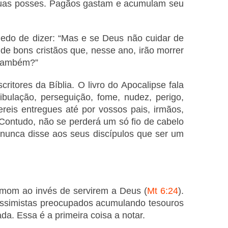
 suas posses. Pagãos gastam e acumulam seu
edo de dizer: “Mas e se Deus não cuidar de
e bons cristãos que, nesse ano, irão morrer
 também?”
itores da Bíblia. O livro do Apocalipse fala
ulação, perseguição, fome, nudez, perigo,
eis entregues até por vossos pais, irmãos,
Contudo, não se perderá um só fio de cabelo
 nunca disse aos seus discípulos que ser um
amom ao invés de servirem a Deus (
Mt 6:24
).
 pessimistas preocupados acumulando tesouros
a. Essa é a primeira coisa a notar.