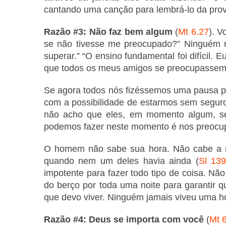
cantando uma canção para lembrá-lo da prov
Razão #3: Não faz bem algum
(
Mt 6.27
). V
se não tivesse me preocupado?” Ninguém re
superar.” “O ensino fundamental foi difícil.
que todos os meus amigos se preocupassem
Se agora todos nós fizéssemos uma pausa p
com a possibilidade de estarmos sem segur
não acho que eles, em momento algum, se
podemos fazer neste momento é nos preocu
O homem não sabe sua hora. Não cabe a nós
quando nem um deles havia ainda (
Sl 139
impotente para fazer todo tipo de coisa. Nã
do berço por toda uma noite para garantir
que devo viver. Ninguém jamais viveu uma ho
Razão #4: Deus se importa com você
(
Mt 