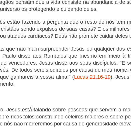
. Pagãos pensam que a vida consiste na abundância de
niverso os protegendo e cuidando deles.
ês estão fazendo a pergunta que o resto de nós tem m
cristãos sendo expulsos de suas casas? E os milhares d
o ou ataques cardíacos? Deus não promete cuidar deles
s que não iriam surpreender Jesus ou qualquer dos escr
 Paulo disse aos Romanos que mesmo em meio à trib
e vencedores. Jesus disse aos seus discípulos: “E ser
 vós. De todos sereis odiados por causa do meu nome. 
que ganhareis a vossa alma.” (
Lucas 21.16-19
). Jesus
imento.
xto. Jesus está falando sobre pessoas que servem a m
sobre ricos tolos construindo celeiros maiores e sobre
que nós não morreremos por causa de generosidade elevad