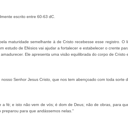
elmente escrito entre 60-63 dC.
a maturidade semelhante à de Cristo recebesse esse registro. O liv
um estudo de Efésios vai ajudar a fortalecer e estabelecer o crente p
a a amadurecer. Ele apresenta uma visão equilibrada do corpo de Crist
e nosso Senhor Jesus Cristo, que nos tem abençoado com toda sorte de 
te a fé; e isto não vem de vós; é dom de Deus; não de obras, para que
o preparou para que andássemos nelas."