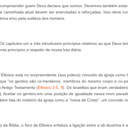
os compreender quem Deus declara que somos. Devemos também estar
e caminhada atual devem ser exercitadas e reforçadas. Isso deve co
rina e/ou pela sutileza dos homens.
Os capítulos um a três introduzem princípios relativos ao que Deus tem
nta princípios a respeito de nossa luta diária.
 Efésios está no surpreendente (aos judeus) conceito da igreja como 
 que "os gentios são co-herdeiros, membros do mesmo corpo e co-par
o Antigo Testamento (
Efésios 3:5
,
9
). Os israelitas que eram verdade
). Aceitar os gentios em uma posição de igualdade nesse novo paradi
mbém fala do mistério da igreja como a "noiva de Cristo", um conceito
 da Bíblia, o livro de Efésios enfatiza a ligação entre a sã doutrina e 