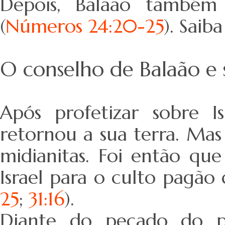
Depois, Balaão também
(
Números 24:20-25
). Saib
O conselho de Balaão e
Após profetizar sobre I
retornou a sua terra. Mas
midianitas. Foi então qu
Israel para o culto pagão 
25
;
31:16
).
Diante do pecado do p