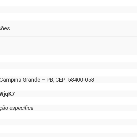
ções
o, Campina Grande – PB, CEP: 58400-058
BWjqK7
ção específica