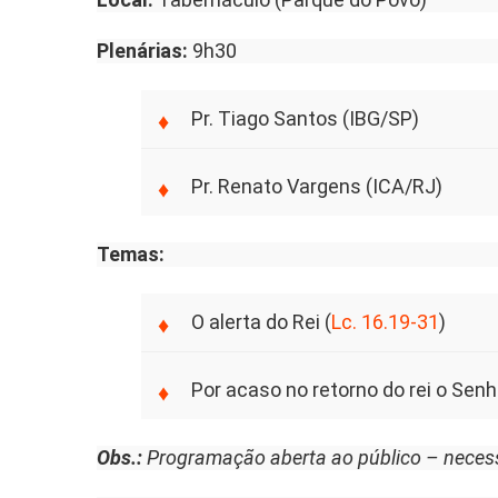
Plenárias:
9h30
Pr. Tiago Santos (IBG/SP)
Pr. Renato Vargens (ICA/RJ)
Temas:
O alerta do Rei (
Lc. 16.19-31
)
Por acaso no retorno do rei o Sen
Obs.:
Programação aberta ao público – necess