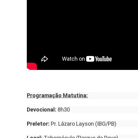
Programação Matutina:
Devocional:
8h30
Preletor:
Pr. Lázaro Layson (IBG/PB)
Local:
Tabernáculo (Parque do Povo)