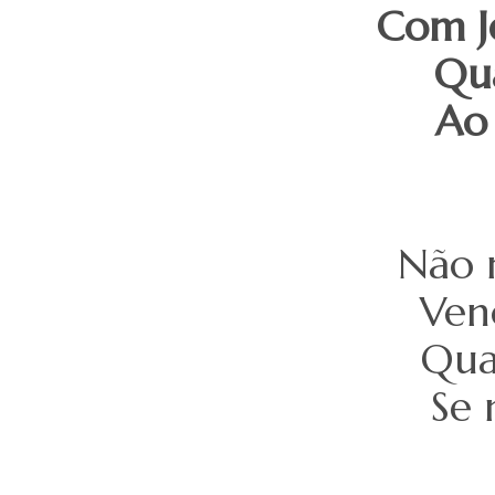
Com J
Qua
Ao
Não 
Venc
Qua
Se 