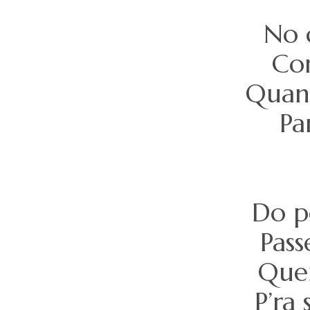
No 
Com
Quant
Pa
Do p
Pass
Quem
P’ra