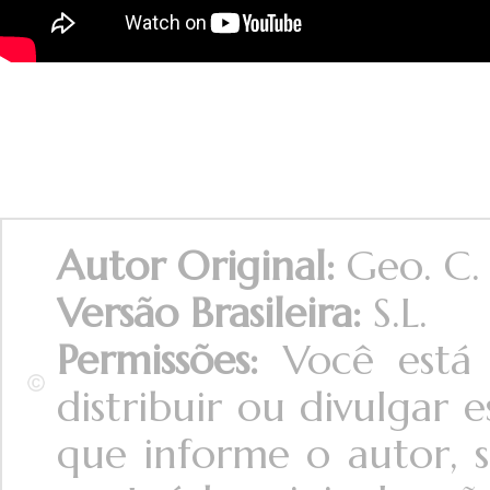
Autor Original:
Geo. C.
Versão Brasileira:
S.L.
Permissões:
Você está 
distribuir ou divulgar
que informe o autor, s