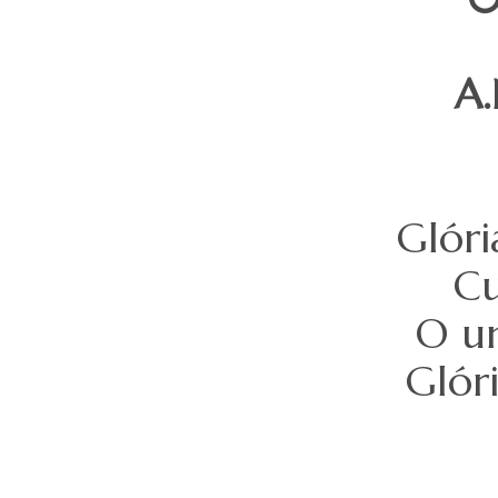
A.
Glóri
Cu
O un
Glóri