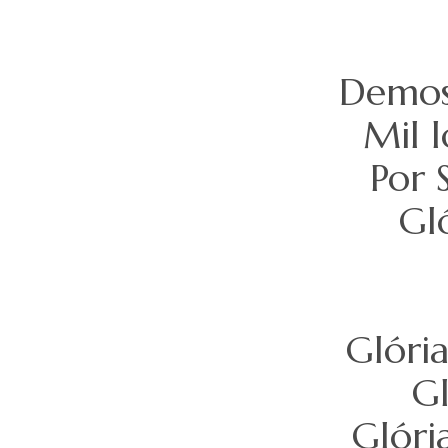
Demos 
Mil 
Por 
Gló
Glória
Gl
Glóri