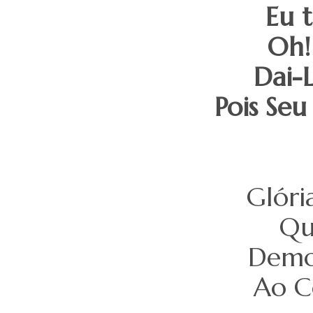
Eu t
Oh!
Dai-L
Pois Seu
Glóri
Qu
Demos
Ao C