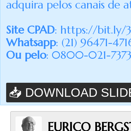
adquira pelos canais de a
Site CPAD
:
https://bit.ly/
Whatsapp
: (21) 96471-471
Ou pelo
: 0800-021-7373 (
📥 DOWNLOAD SLID
EURICO BERGS