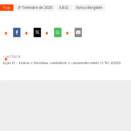
3º Trimestre de 2020
E.B.D.
Eurico Bergstén
Tags
ANTERIOR
Lição 12 – Esdras e Neemias combatem o casamento misto (3 Tri. 2020)