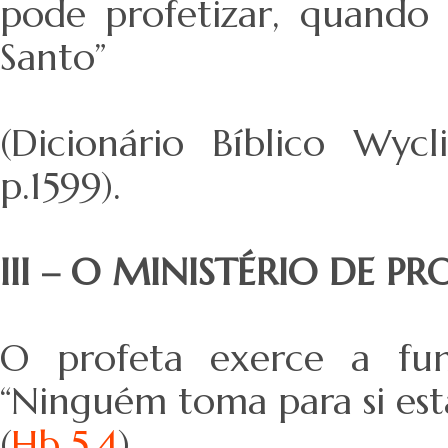
pode profetizar, quando 
Santo”
(Dicionário Bíblico Wycl
p.1599).
III – O MINISTÉRIO DE P
O profeta exerce a fun
“Ninguém toma para si es
(
Hb 5.4
).