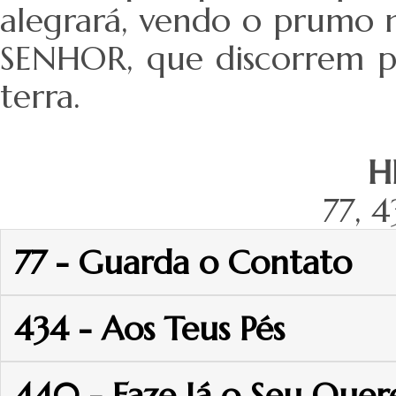
alegrará, vendo o prumo 
SENHOR, que discorrem po
terra.
H
77, 
77 - Guarda o Contato
434 - Aos Teus Pés
440 - Faze Já o Seu Quer