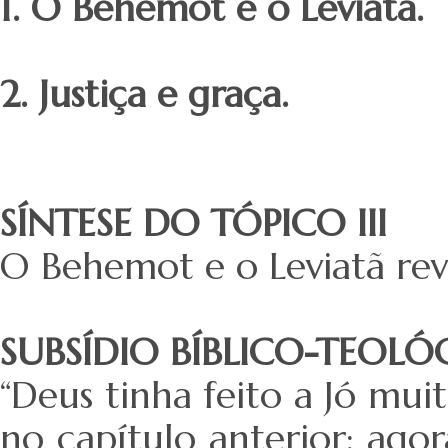
1. O Behemot e o Leviatã.
2. Justiça e graça.
SÍNTESE DO TÓPICO III
O Behemot e o Leviatã re
SUBSÍDIO BÍBLICO-TEOL
“Deus tinha feito a Jó mui
no capítulo anterior; agor