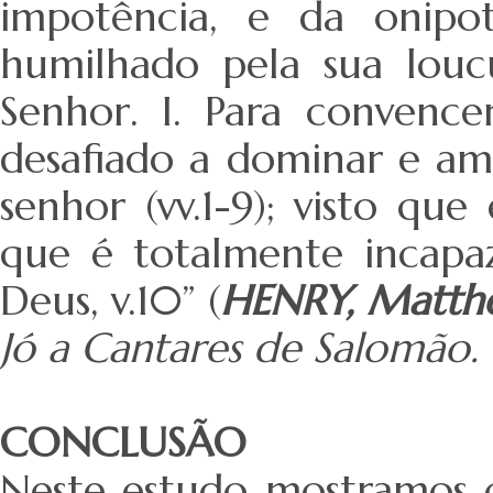
impotência, e da onipo
humilhado pela sua lou
Senhor. I. Para convence
desafiado a dominar e aman
senhor (vv.1-9); visto qu
que é totalmente incap
Deus, v.10” (
HENRY, Matth
Jó a Cantares de Salomão.
CONCLUSÃO
Neste estudo mostramos 