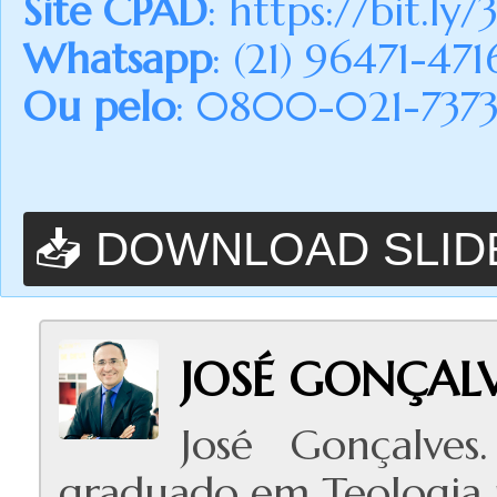
Site CPAD
:
https://bit.ly/
Whatsapp
: (21) 96471-471
Ou pelo
: 0800-021-7373 (
📥 DOWNLOAD SLID
JOSÉ GONÇAL
José Gonçalves
graduado em Teologia p