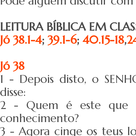
Pode alguém discutir com
LEITURA BÍBLICA EM CLA
Jó 38.1-4
;
39.1-6
;
40.15-18
,
2
Jó 38
1 - Depois disto, o SE
disse:
2 - Quem é este que e
conhecimento?
3 - Agora cinge os teus 