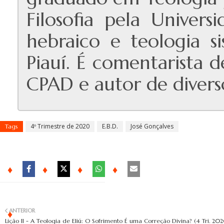
Filosofia pela Univers
hebraico e teologia s
Piauí. É comentarista d
CPAD e autor de diverso
4º Trimestre de 2020
E.B.D.
José Gonçalves
Tags
ANTERIOR
Lição 11 - A Teologia de Eliú: O Sofrimento É uma Correção Divina? (4 Tri. 20