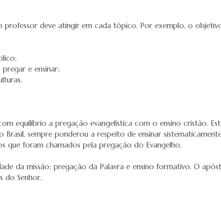
o professor deve atingir em cada tópico. Por exemplo, o objetivo
lico;
: pregar e ensinar;
lturas.
r com equilíbrio a pregação evangelística com o ensino cristão.
 Brasil, sempre ponderou a respeito de ensinar sistematicamente 
s os que foram chamados pela pregação do Evangelho.
idade da missão: pregação da Palavra e ensino formativo. O após
s do Senhor.