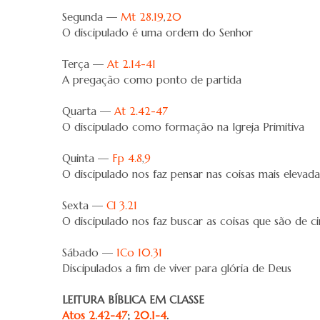
Segunda —
Mt 28.19
,
20
O discipulado é uma ordem do Senhor
Terça —
At 2.14-41
A pregação como ponto de partida
Quarta —
At 2.42-47
O discipulado como formação na Igreja Primitiva
Quinta —
Fp 4.8
,
9
O discipulado nos faz pensar nas coisas mais elevada
Sexta —
Cl 3.21
O discipulado nos faz buscar as coisas que são de c
Sábado —
1Co 10.31
Discipulados a fim de viver para glória de Deus
LEITURA BÍBLICA EM CLASSE
Atos 2.42-47
;
20.1-4
.