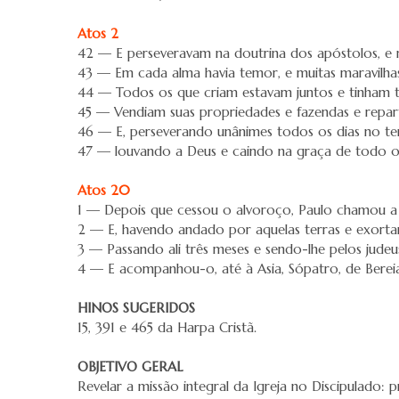
Atos 2
42 — E perseveravam na doutrina dos apóstolos, e 
43 — Em cada alma havia temor, e muitas maravilhas 
44 — Todos os que criam estavam juntos e tinham
45 — Vendiam suas propriedades e fazendas e repar
46 — E, perseverando unânimes todos os dias no te
47 — louvando a Deus e caindo na graça de todo o p
Atos 20
1 — Depois que cessou o alvoroço, Paulo chamou a s
2 — E, havendo andado por aquelas terras e exortan
3 — Passando ali três meses e sendo-lhe pelos judeu
4 — E acompanhou-o, até à Asia, Sópatro, de Bereia,
HINOS SUGERIDOS
15, 391 e 465 da Harpa Cristã.
OBJETIVO GERAL
Revelar a missão integral da Igreja no Discipulado: p