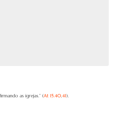
irmando as igrejas.” (
At 15.40
,
41
).