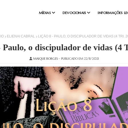
MÍDIAS
DEVOCIONAIS
INFORMAÇÕES LE
CIO
ELIENAI CABRAL
LIÇÃO 8 - PAULO, O DISCIPULADOR DE VIDAS (4 TRI. 2
- Paulo, o discipulador de vidas (4 T
MAIQUE BORGES
– PUBLICADO EM 22/11/2021