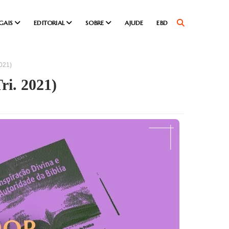
GAIS
EDITORIAL
SOBRE
AJUDE
EBD
021)
ri. 2021)