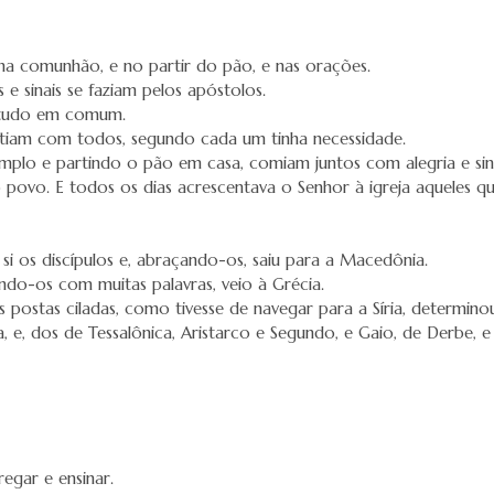
na comunhão, e no partir do pão, e nas orações.
e sinais se faziam pelos apóstolos.
 tudo em comum.
tiam com todos, segundo cada um tinha necessidade.
mplo e partindo o pão em casa, comiam juntos com alegria e sin
ovo. E todos os dias acrescentava o Senhor à igreja aqueles que
i os discípulos e, abraçando-os, saiu para a Macedônia.
do-os com muitas palavras, veio à Grécia.
s postas ciladas, como tivesse de navegar para a Síria, determino
 e, dos de Tessalônica, Aristarco e Segundo, e Gaio, de Derbe, e 
regar e ensinar.