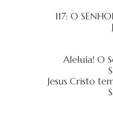
117: O SENH
Aleluia! O 
S
Jesus Cristo te
S