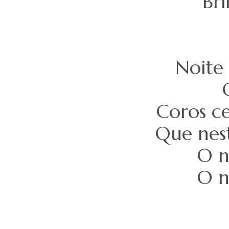
Bri
Noite 
Coros ce
Que nest
O n
O n