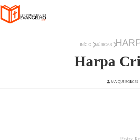
HARP
INÍCIO
MÚSICAS
Harpa Cris
MAIQUE BORGES
(Foto: R