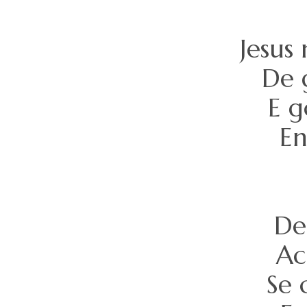
Jesus
De 
E g
En
De
Ac
Se 