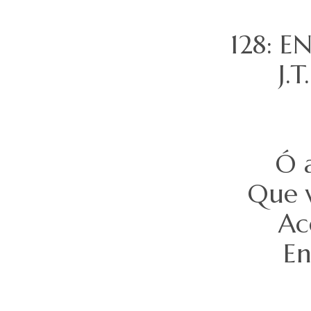
128: 
J.T
Ó a
Que v
Ac
En