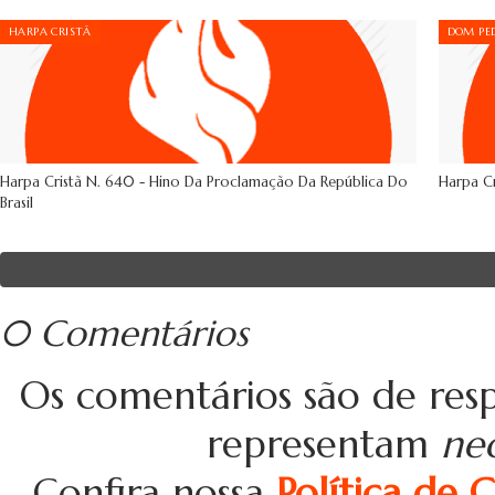
HARPA CRISTÃ
DOM PED
Harpa Cristã N. 640 - Hino Da Proclamação Da República Do
Harpa Cr
Brasil
0 Comentários
Os comentários são de resp
representam
ne
Confira nossa
Política de 