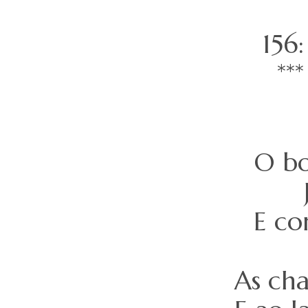
156
**
O b
E co
As ch