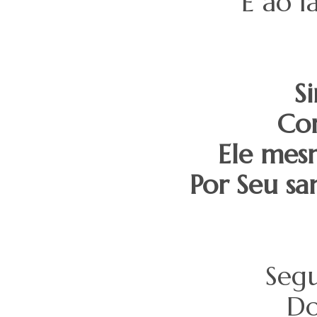
E ao l
S
Co
Ele mes
Por Seu sa
Seg
Do