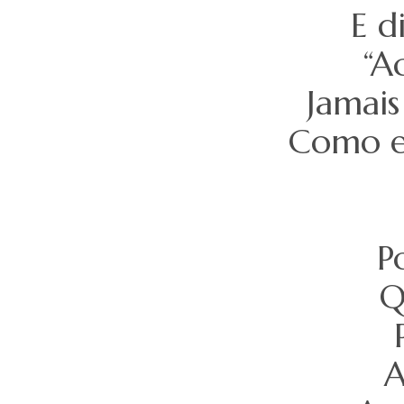
E d
“A
Jamais
Como e
P
Q
A