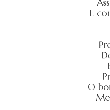
Ass
E co
Pr
D
P
O bo
Meu