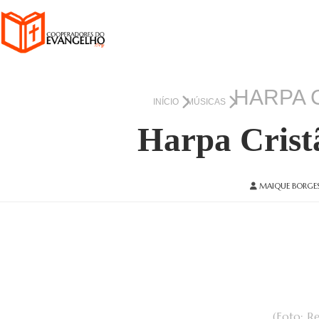
HARPA C
INÍCIO
MÚSICAS
Harpa Cristã
MAIQUE BORGE
(Foto: R