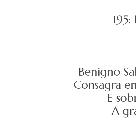
195
Benigno Sa
Consagra em
E sob
A gr