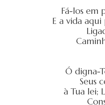
Fá-los em 
E a vida aqui
Liga
Caminh
Ó digna-T
Seus c
à Tua lei;
Cons