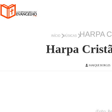
HARPA C
INÍCIO
MÚSICAS
Harpa Cristã
MAIQUE BORGES
(Foto: R