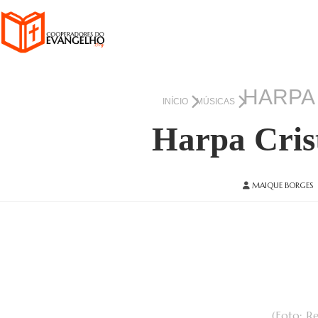
HARPA 
INÍCIO
MÚSICAS
Harpa Crist
MAIQUE BORGES
(Foto: R