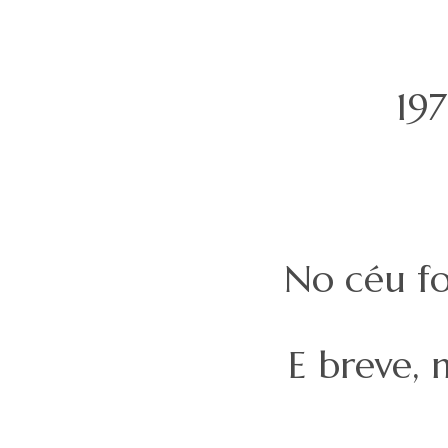
19
No céu fo
E breve, 