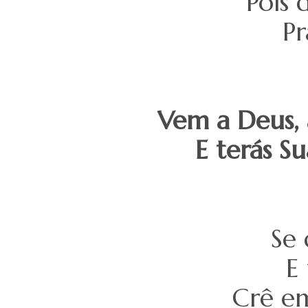
Pois
Pr
Vem a Deus, 
E terás Su
Se 
E 
Crê em