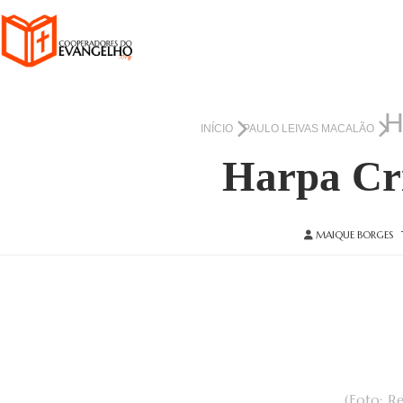
H
INÍCIO
PAULO LEIVAS MACALÃO
Harpa Cri
MAIQUE BORGES
(Foto: R