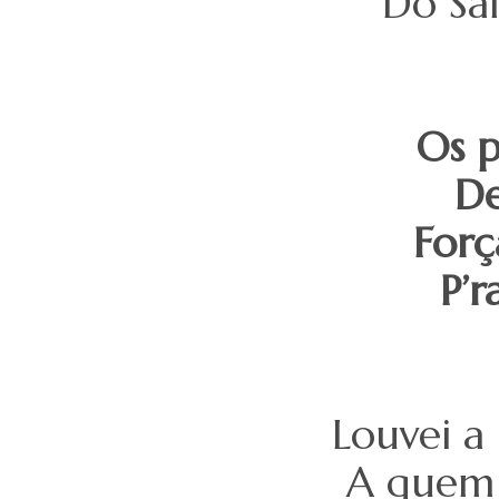
Do Sal
Os p
De
Forç
P’r
Louvei a
A quem 