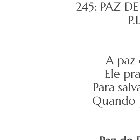
245: PAZ D
P.
A paz 
Ele pr
Para sal
Quando p