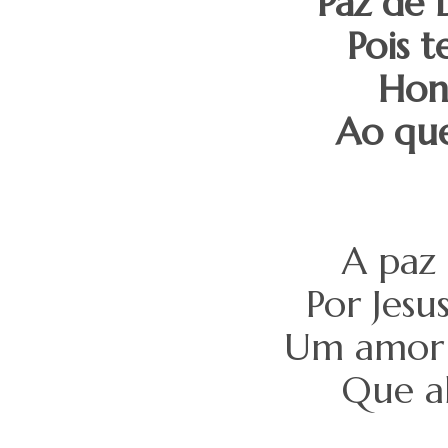
Paz de 
Pois 
Honr
Ao que
A paz 
Por Jesu
Um amor 
Que a