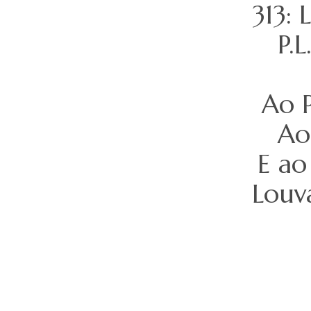
313:
P.L
Ao P
Ao
E ao
Louv