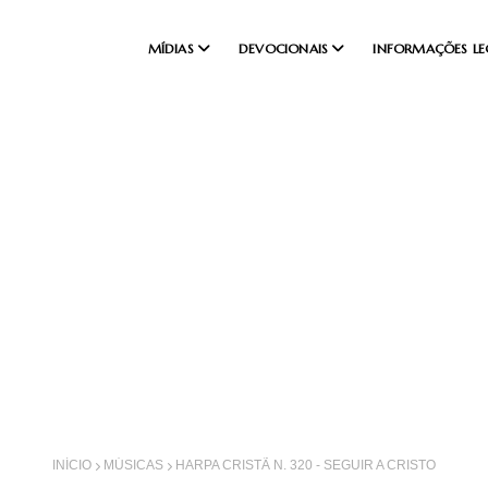
MÍDIAS
DEVOCIONAIS
INFORMAÇÕES LE
INÍCIO
MÚSICAS
HARPA CRISTÃ N. 320 - SEGUIR A CRISTO