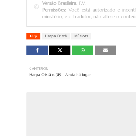
Versão Brasileira:
F.V.
Permissões:
Você está autorizado e incenti
ministério, e o tradutor, não altere o conteúd
Harpa Cristã
Músicas
Tags
ANTERIOR
Harpa Cristã n. 319 - Ainda há lugar