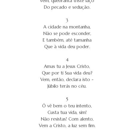
Vem, quebranta triste laço
Do pecado e sedução.
3
A cidade na montanha,
Não se pode esconder,
E também, até tamanha
Que à vida deu poder.
4
Amas tu a Jesus Cristo,
Que por ti Sua vida deu?
Vem, então, declara isto -
Júbilo terás no céu.
5
Ó vê bem o teu intento,
Custa tua vida, sim!
Não resistas! Com alento,
Vem a Cristo, a luz sem fim.