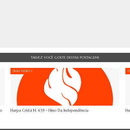
TALVEZ VOCÊ GOSTE DESTAS POSTAGENS
DOM PEDRO I
F
Do
Harpa Cristã N. 639 - Hino Da Independência
Ha