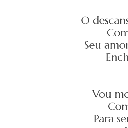
O descans
Com 
Seu amor
Ench
Vou mor
Com
Para se