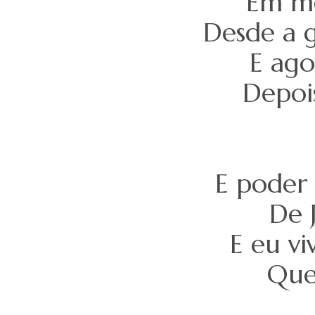
Em me
Desde a g
E ago
Depois
E poder 
De 
E eu vi
Que