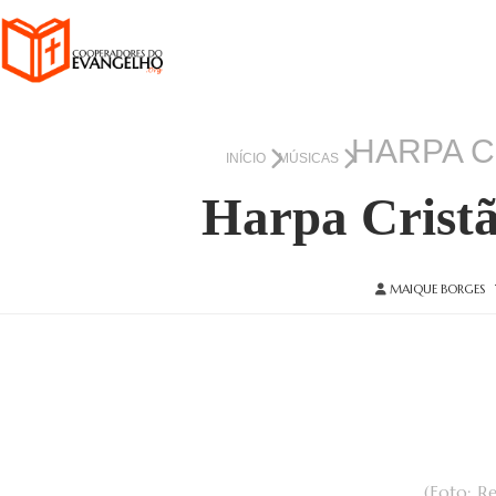
HARPA CR
INÍCIO
MÚSICAS
Harpa Cristã 
MAIQUE BORGES
(Foto: R