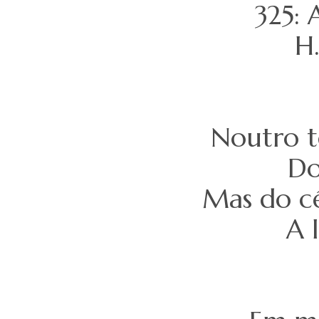
325:
H.
Noutro t
Do
Mas do c
A 