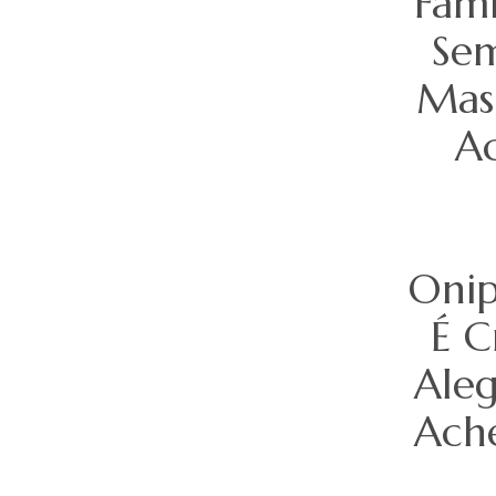
Fami
Sem
Mas 
Ac
Onip
É C
Aleg
Ache