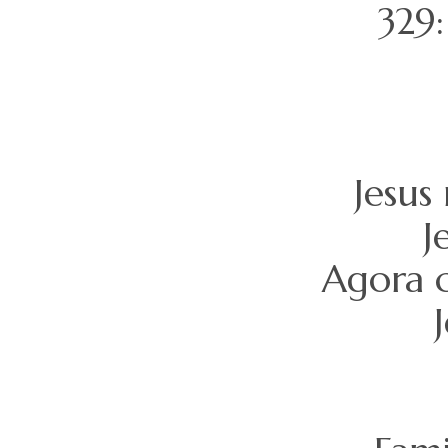
329
Jesus
J
Agora 