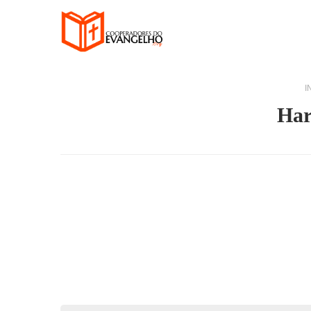
I
Har