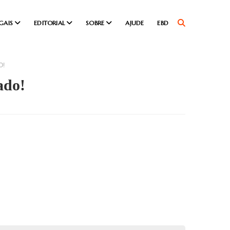
GAIS
EDITORIAL
SOBRE
AJUDE
EBD
O!
ado!