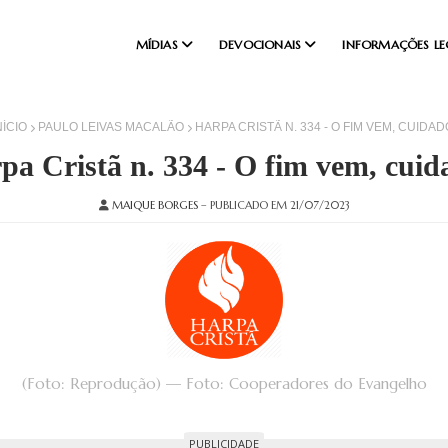
MÍDIAS
DEVOCIONAIS
INFORMAÇÕES LE
NÍCIO
PAULO LEIVAS MACALÃO
HARPA CRISTÃ N. 334 - O FIM VEM, CUIDAD
pa Cristã n. 334 - O fim vem, cuid
MAIQUE BORGES
– PUBLICADO EM 21/07/2023
(Foto: Reprodução) — Foto: Cooperadores do Evangelho