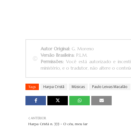
Autor Original:
G. Moreno
Versão Brasileira:
P.L.M.
Permissões:
Você está autorizado e incenti
ministério, e o tradutor, não altere o conteúd
Harpa Cristã
Músicas
Paulo Leivas Macalão
Tags
ANTERIOR
Harpa Cristã n. 333 - O céu, meu lar