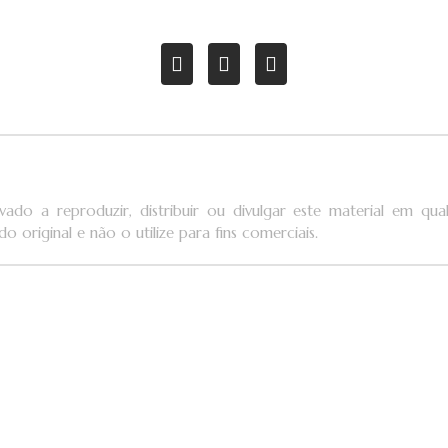
vado a reproduzir, distribuir ou divulgar este material em q
o original e não o utilize para fins comerciais.