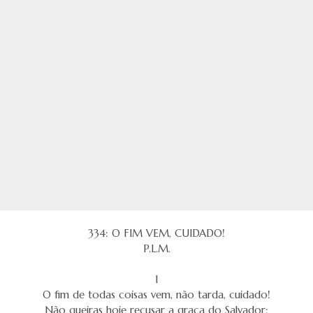
334: O FIM VEM, CUIDADO!
P.L.M.
1
O fim de todas coisas vem, não tarda, cuidado!
Não queiras hoje recusar a graça do Salvador: