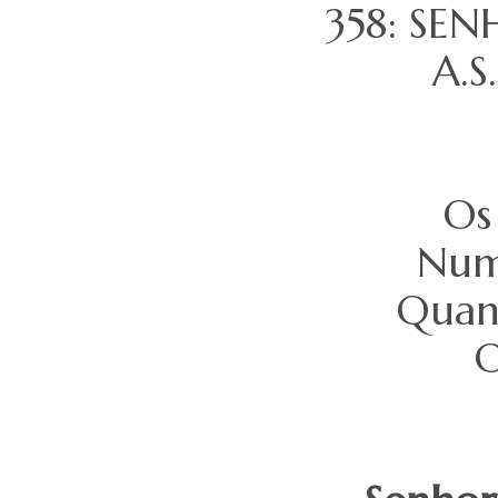
358: SE
A.S
Os
Num
Quand
O