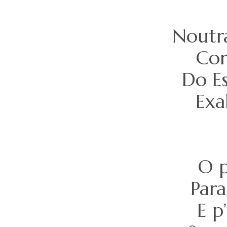
Noutra
Com
Do Es
Exa
O p
Para
E p