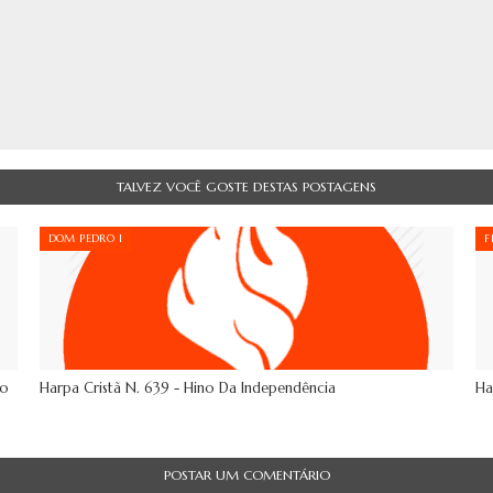
TALVEZ VOCÊ GOSTE DESTAS POSTAGENS
DOM PEDRO I
F
Do
Harpa Cristã N. 639 - Hino Da Independência
Ha
POSTAR UM COMENTÁRIO