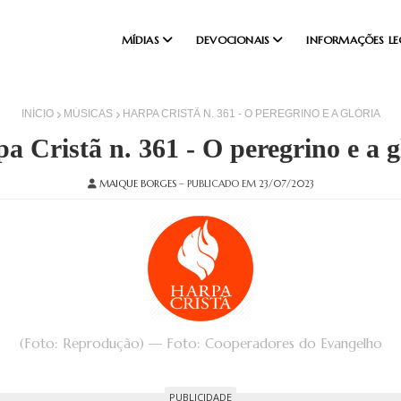
MÍDIAS
DEVOCIONAIS
INFORMAÇÕES LE
INÍCIO
MÚSICAS
HARPA CRISTÃ N. 361 - O PEREGRINO E A GLÓRIA
a Cristã n. 361 - O peregrino e a g
MAIQUE BORGES
– PUBLICADO EM 23/07/2023
(Foto: Reprodução) — Foto: Cooperadores do Evangelho