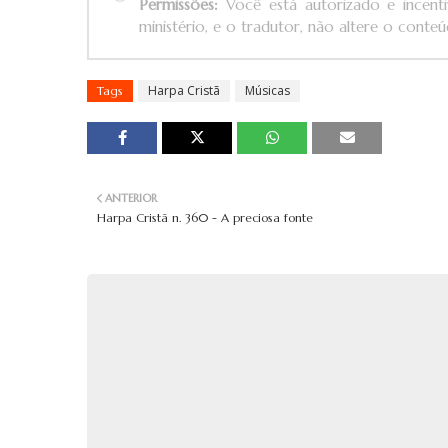
Permissões:
Você está autorizado e incenti
ministério, e o tradutor, não altere o conteúd
Harpa Cristã
Músicas
Tags
ANTERIOR
Harpa Cristã n. 360 - A preciosa fonte