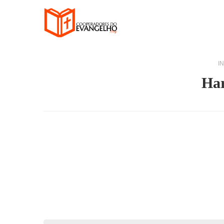
IN
Har