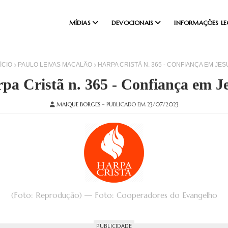
MÍDIAS
DEVOCIONAIS
INFORMAÇÕES LE
ÍCIO
PAULO LEIVAS MACALÃO
HARPA CRISTÃ N. 365 - CONFIANÇA EM JES
pa Cristã n. 365 - Confiança em J
MAIQUE BORGES
– PUBLICADO EM 23/07/2023
(Foto: Reprodução) — Foto: Cooperadores do Evangelho