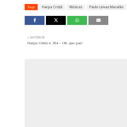
Harpa Cristã
Músicas
Paulo Leivas Macalão
Tags
ANTERIOR
Harpa Cristã n. 364 - Oh, que paz!