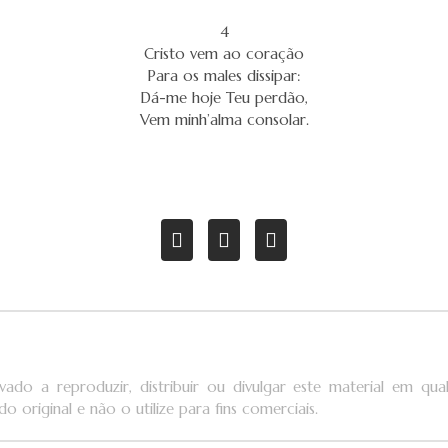
4
Cristo vem ao coração
Para os males dissipar:
Dá-me hoje Teu perdão,
Vem minh’alma consolar.
vado a reproduzir, distribuir ou divulgar este material em q
o original e não o utilize para fins comerciais.