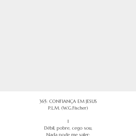
365: CONFIANÇA EM JESUS
P.L.M. (W.G.Fischer)
1
Débil, pobre, cego sou,
Nada pode me valer;