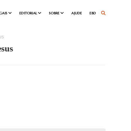
GAIS
EDITORIAL
SOBRE
AJUDE
EBD
US
esus