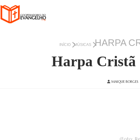
HARPA CR
INÍCIO
MÚSICAS
Harpa Cristã 
MAIQUE BORGES
(Foto: R