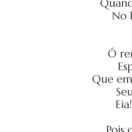
Quand
No 
Ó re
Es
Que em 
Se
Eia
Pois 