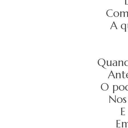
Com 
A q
Quand
Ant
O pod
Nos
E
Em