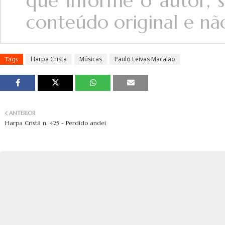
que informe o autor, s
conteúdo original e não 
Harpa Cristã
Músicas
Paulo Leivas Macalão
Tags
ANTERIOR
Harpa Cristã n. 425 - Perdido andei