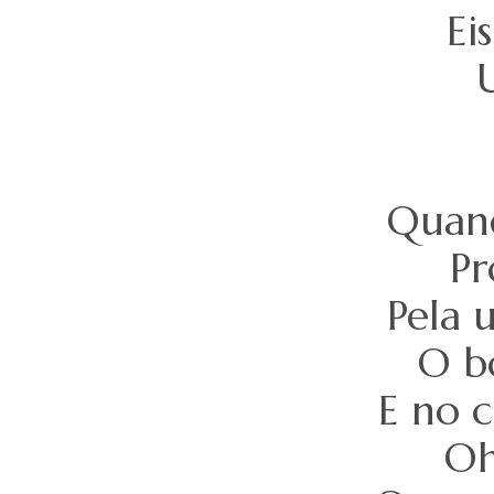
Ei
Quan
Pr
Pela 
O bo
E no c
Oh