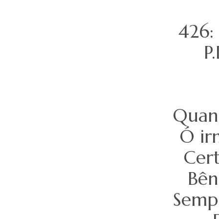
426
P.
Quand
Ó ir
Cer
Bên
Sempr