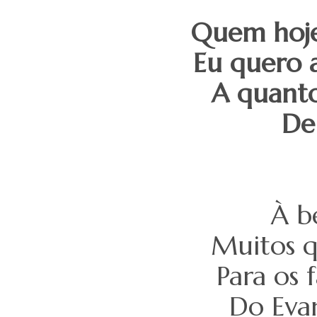
Quem hoje 
Eu quero a
A quanto
De 
À b
Muitos q
Para os 
Do Evan