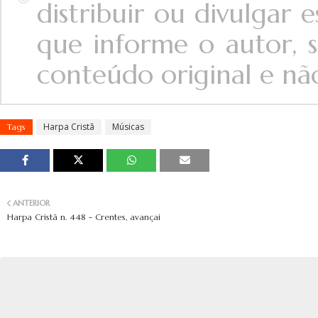
distribuir ou divulgar
que informe o autor, s
conteúdo original e não 
Harpa Cristã
Músicas
Tags
ANTERIOR
Harpa Cristã n. 448 - Crentes, avançai