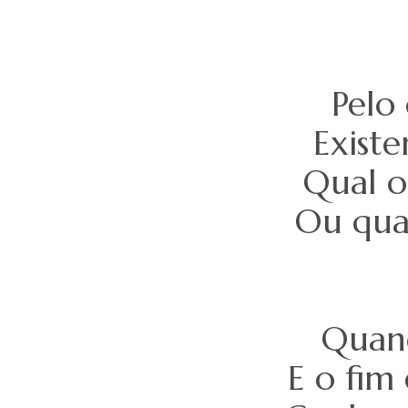
Pelo
Existe
Qual o
Ou qual
Quand
E o fim