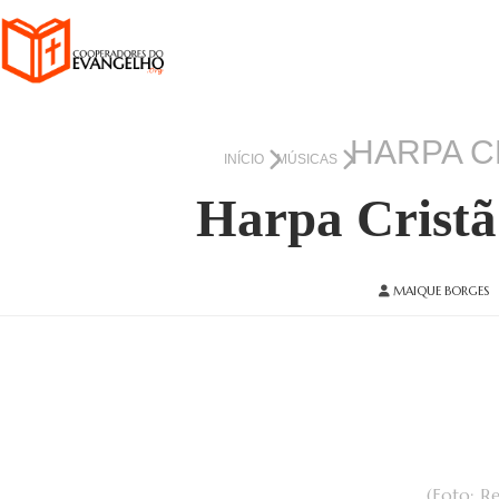
HARPA CR
INÍCIO
MÚSICAS
Harpa Cristã 
MAIQUE BORGES
(Foto: R