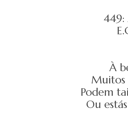
449:
E.
À b
Muitos 
Podem tai
Ou estás