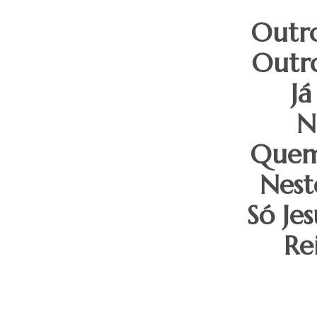
Outro
Outro
Já
N
Quem 
Nest
Só Jes
Re