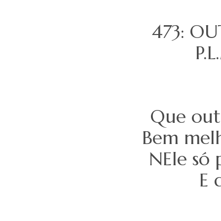
473: O
P.L
Que out
Bem melho
NEle só 
E 