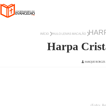
HARP
INÍCIO
PAULO LEIVAS MACALÃO
Harpa Crist
MAIQUE BORGES
(Foto: R