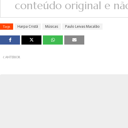
conteúdo original e não 
Harpa Cristã
Músicas
Paulo Leivas Macalão
Tags
ANTERIOR