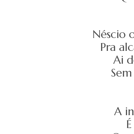
Néscio 
Pra al
Ai 
Sem 
A i
É