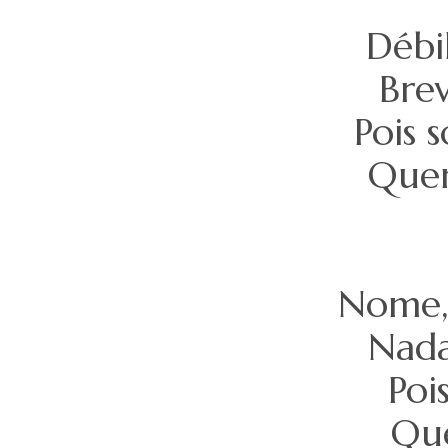
Débil
Brev
Pois 
Quem
Nome, 
Nada
Poi
Que