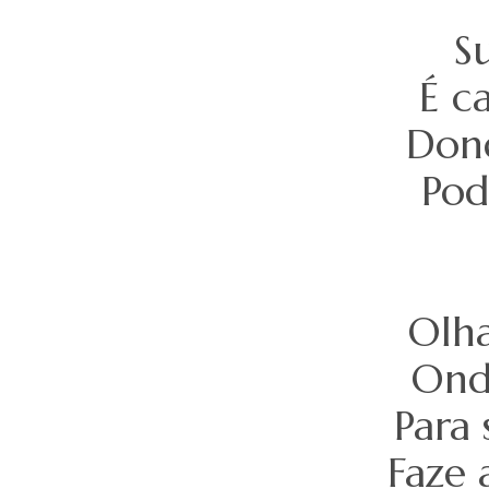
S
É c
Dond
Pod
Olha
Ond
Para 
Faze 