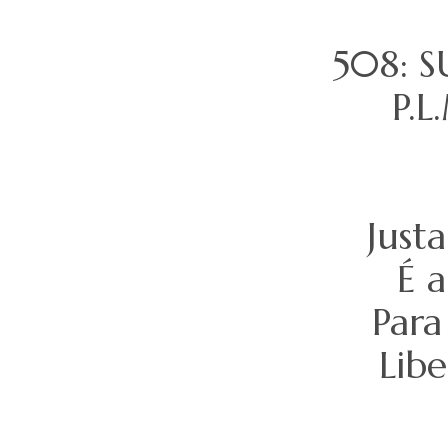
508: 
P.L
Justa
É a
Para
Lib